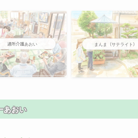
通所介護あおい
まんま（サテライト）
ーあおい