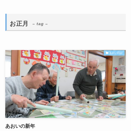
お正月
– tag –
あおい日記
あおいの新年