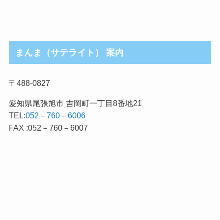
まんま（サテライト） 案内
〒488-0827
愛知県尾張旭市 吉岡町一丁目8番地21
TEL:
052－760－6006
FAX :052－760－6007