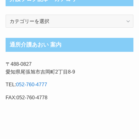
介
護
ブ
ロ
通所介護あおい 案内
グ
記
〒488-0827
事
愛知県尾張旭市吉岡町2丁目8-9
カ
テ
TEL:
052-760-4777
ゴ
リ
FAX:052-760-4778