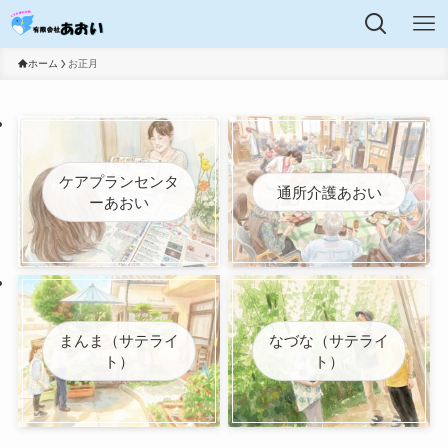
ホーム
お正月
ケアプランセンタ
通所介護あおい
ーあおい
まんま（サテライ
なづな（サテライ
ト）
ト）