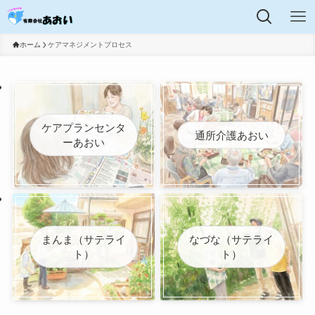
ホーム
ケアマネジメントプロセス
ケアプランセンタ
通所介護あおい
ーあおい
まんま（サテライ
なづな（サテライ
ト）
ト）