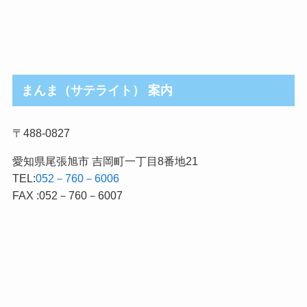
まんま（サテライト） 案内
〒488-0827
愛知県尾張旭市 吉岡町一丁目8番地21
TEL:
052－760－6006
FAX :052－760－6007