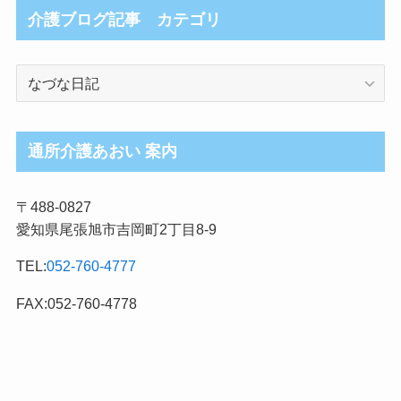
介護ブログ記事 カテゴリ
介
護
ブ
ロ
通所介護あおい 案内
グ
記
〒488-0827
事
愛知県尾張旭市吉岡町2丁目8-9
カ
テ
TEL:
052-760-4777
ゴ
リ
FAX:052-760-4778