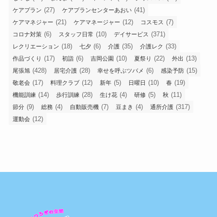
(27)
(41)
ケアプラン
ケアプランセンターあおい
(21)
(12)
(7)
ケアマネジャー
ケアマネージャー
コスモス
(6)
(10)
(371)
コロナ対策
スタッフ日常
デイサービス
(18)
(6)
(35)
(33)
レクリエーション
七夕
介護
介護レク
(17)
(6)
(10)
(22)
(13)
作品づくり
初詣
吉岡公園
夏祭り
外出
(428)
(28)
(6)
(15)
尾張旭
居宅介護
幸せを呼ぶツバメ
感染予防
(17)
(12)
(5)
(10)
(19)
敬老会
料理クラブ
新年
日曜日
春
(14)
(28)
(4)
(5)
(11)
機能訓練
歩行訓練
生け花
研修
秋
(9)
(4)
(7)
(4)
(317)
節分
総務
自動販売機
豆まき
通所介護
(12)
運動会