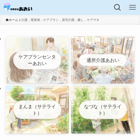
ホーム
介護，尾張旭，ケアプラン，居宅介護，癒し，ケアマネ
ケアプランセンタ
通所介護あおい
ーあおい
まんま（サテライ
なづな（サテライ
ト）
ト）