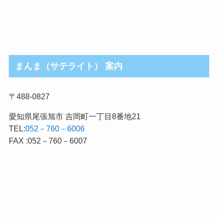
まんま（サテライト） 案内
〒488-0827
愛知県尾張旭市 吉岡町一丁目8番地21
TEL:
052－760－6006
FAX :052－760－6007