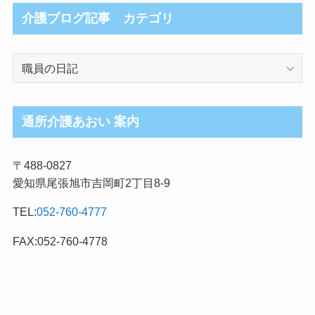
介護ブログ記事 カテゴリ
介
護
ブ
ロ
通所介護あおい 案内
グ
記
〒488-0827
事
愛知県尾張旭市吉岡町2丁目8-9
カ
テ
TEL:
052-760-4777
ゴ
リ
FAX:052-760-4778