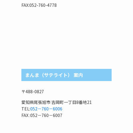
リ
FAX:052-760-4778
まんま（サテライト） 案内
〒488-0827
愛知県尾張旭市 吉岡町一丁目8番地21
TEL:
052－760－6006
FAX :052－760－6007