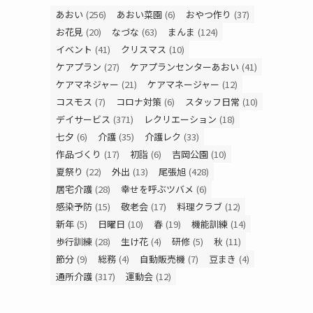
あおい
(256)
あおい菜園
(6)
おやつ作り
(37)
お花見
(20)
なづな
(63)
まんま
(124)
イベント
(41)
クリスマス
(10)
ケアプラン
(27)
ケアプランセンターあおい
(41)
ケアマネジャー
(21)
ケアマネージャー
(12)
コスモス
(7)
コロナ対策
(6)
スタッフ日常
(10)
デイサービス
(371)
レクリエーション
(18)
七夕
(6)
介護
(35)
介護レク
(33)
作品づくり
(17)
初詣
(6)
吉岡公園
(10)
夏祭り
(22)
外出
(13)
尾張旭
(428)
居宅介護
(28)
幸せを呼ぶツバメ
(6)
感染予防
(15)
敬老会
(17)
料理クラブ
(12)
新年
(5)
日曜日
(10)
春
(19)
機能訓練
(14)
歩行訓練
(28)
生け花
(4)
研修
(5)
秋
(11)
節分
(9)
総務
(4)
自動販売機
(7)
豆まき
(4)
通所介護
(317)
運動会
(12)