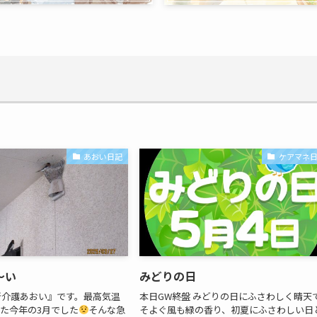
あおい日記
ケアマネ
～い
みどりの日
所介護あおい』です。最高気温
本日GW終盤 みどりの日にふさわしく晴天
した今年の3月でした
そんな急
そよぐ風も緑の香り、初夏にふさわしい日