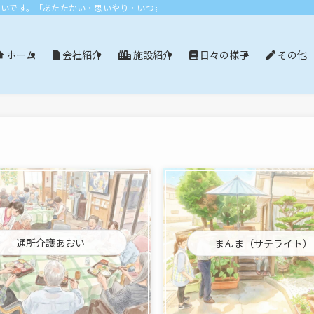
おいです。「あたたかい・思いやり・いつまでも」エリア：尾張旭市・長久手市・
会社紹介
施設紹介
日々の様子
その他
ホーム
通所介護あおい
まんま（サテライト）