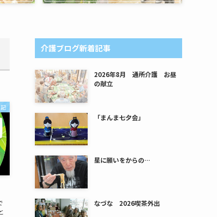
介護ブログ新着記事
2026年8月 通所介護 お昼
の献立
日記
「まんま七夕会」
星に願いをからの…
で
なづな 2026喫茶外出
と