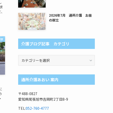
し
求
て、
2026年7月 通所介護 お昼
の献立
分類
介護ブログ記事 カテゴリ
介
護
ブ
ロ
通所介護あおい 案内
グ
記
に
事
〒488-0827
の
カ
・
愛知県尾張旭市吉岡町2丁目8-9
テ
ゴ
TEL:
052-760-4777