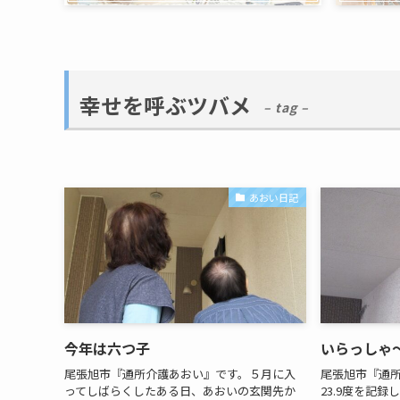
幸せを呼ぶツバメ
– tag –
あおい日記
今年は六つ子
いらっしゃ
尾張旭市『通所介護あおい』です。５月に入
尾張旭市『通
ってしばらくしたある日、あおいの玄関先か
23.9度を記録