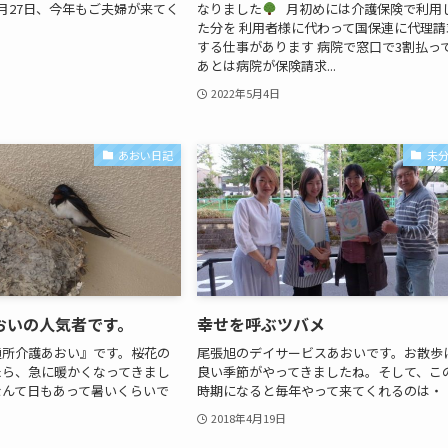
月27日、今年もご夫婦が来てく
なりました
月初めには介護保険で利用
た分を 利用者様に代わって国保連に代理請
する仕事があります 病院で窓口で3割払っ
あとは病院が保険請求...
2022年5月4日
あおい日記
未
おいの人気者です。
幸せを呼ぶツバメ
通所介護あおい』です。桜花の
尾張旭のデイサービスあおいです。お散歩
たら、急に暖かくなってきまし
良い季節がやってきましたね。そして、こ
なんて日もあって暑いくらいで
時期になると毎年やって来てくれるのは・
2018年4月19日