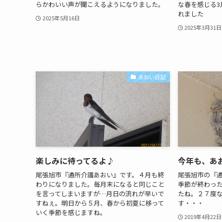
らかわいい声が聞こえるようになりました。
な春を感じる3
れました
2025年5月16日
2025年3月31日
あおい日記
楽しみに待ってるよ♪
今年も、あ
尾張旭市『通所介護あおい』です。４月も終
尾張旭市の『
わりになりました。毎月末になると同じこと
季節が終わっ
を言ってしまいますが…月日の流れが早いで
たね。２７度
すねぇ。明日から５月、春から初夏に移って
す・・・
いく季節を感じますね。
2019年4月22日