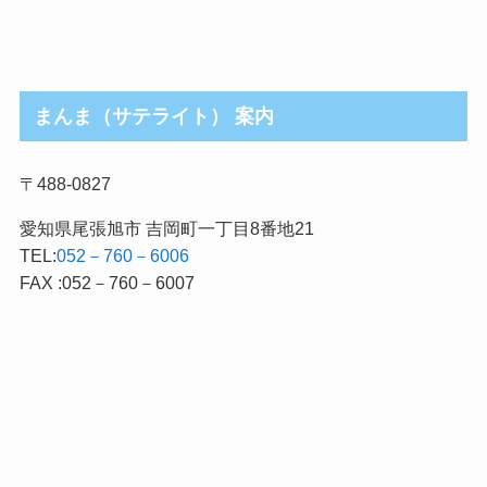
まんま（サテライト） 案内
〒488-0827
愛知県尾張旭市 吉岡町一丁目8番地21
TEL:
052－760－6006
FAX :052－760－6007