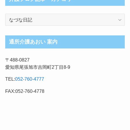
介
護
ブ
ロ
通所介護あおい 案内
グ
記
〒488-0827
事
愛知県尾張旭市吉岡町2丁目8-9
カ
テ
TEL:
052-760-4777
ゴ
リ
FAX:052-760-4778