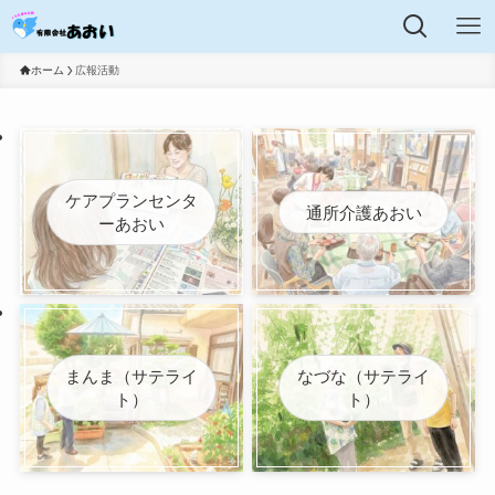
ホーム
広報活動
ケアプランセンタ
通所介護あおい
ーあおい
まんま（サテライ
なづな（サテライ
ト）
ト）