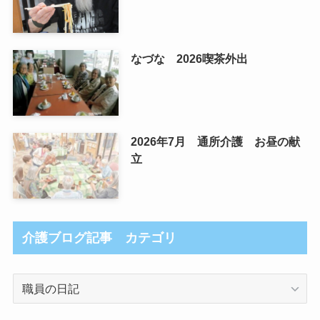
なづな 2026喫茶外出
2026年7月 通所介護 お昼の献
立
介護ブログ記事 カテゴリ
介
護
ブ