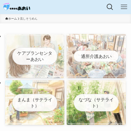
ホーム
流しそうめん
ケアプランセンタ
通所介護あおい
ーあおい
まんま（サテライ
なづな（サテライ
ト）
ト）