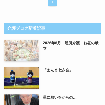
1
介護ブログ新着記事
2026年8月 通所介護 お昼の献
立
「まんま七夕会」
星に願いをからの…