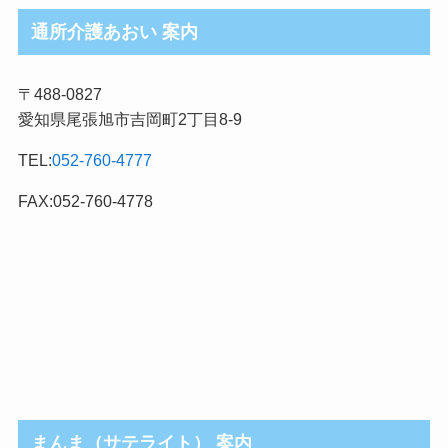
ロ
通所介護あおい 案内
グ
記
〒488-0827
事
愛知県尾張旭市吉岡町2丁目8-9
カ
テ
TEL:
052-760-4777
ゴ
リ
FAX:052-760-4778
まんま（サテライト） 案内