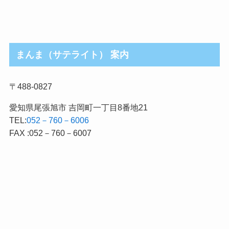
まんま（サテライト） 案内
〒488-0827
愛知県尾張旭市 吉岡町一丁目8番地21
TEL:
052－760－6006
FAX :052－760－6007