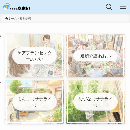
ホーム
移動販売
ケアプランセンタ
通所介護あおい
ーあおい
まんま（サテライ
なづな（サテライ
ト）
ト）