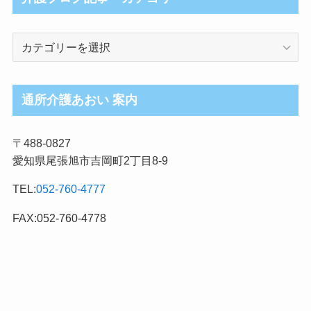
介
護
ブ
ロ
通所介護あおい 案内
グ
記
〒488-0827
事
愛知県尾張旭市吉岡町2丁目8-9
カ
テ
TEL:
052-760-4777
ゴ
リ
FAX:052-760-4778