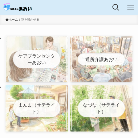
ホーム
花を咲かせる
ケアプランセンタ
通所介護あおい
ーあおい
まんま（サテライ
なづな（サテライ
ト）
ト）