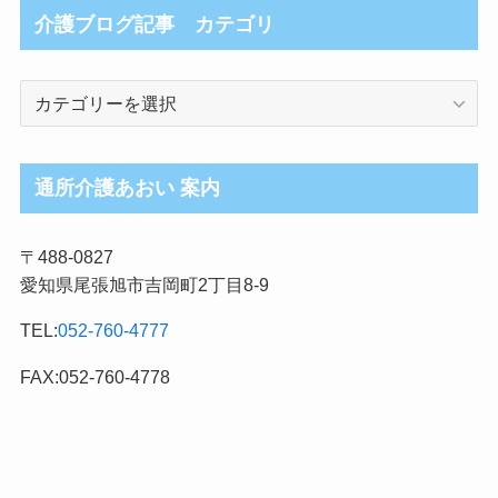
介護ブログ記事 カテゴリ
介
護
ブ
ロ
通所介護あおい 案内
グ
記
〒488-0827
事
愛知県尾張旭市吉岡町2丁目8-9
カ
テ
TEL:
052-760-4777
ゴ
リ
FAX:052-760-4778