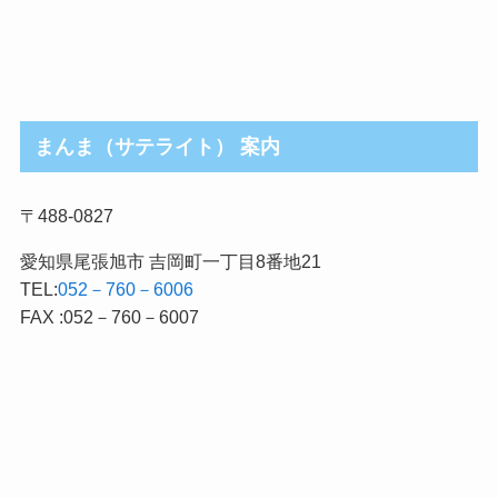
まんま（サテライト） 案内
〒488-0827
愛知県尾張旭市 吉岡町一丁目8番地21
TEL:
052－760－6006
FAX :052－760－6007