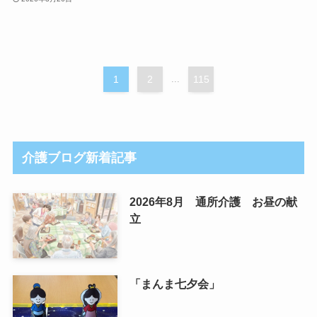
1
2
...
115
介護ブログ新着記事
2026年8月 通所介護 お昼の献
立
「まんま七夕会」