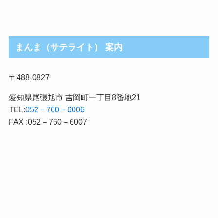
まんま（サテライト） 案内
〒488-0827
愛知県尾張旭市 吉岡町一丁目8番地21
TEL:
052－760－6006
FAX :052－760－6007