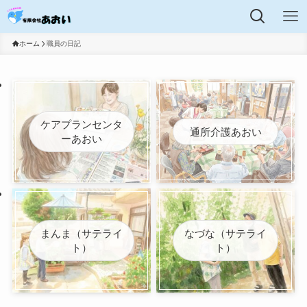
ホーム
職員の日記
ケアプランセンタ
通所介護あおい
ーあおい
まんま（サテライ
なづな（サテライ
ト）
ト）