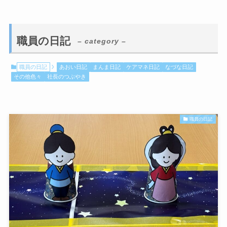
職員の日記
– category –
職員の日記
あおい日記
まんま日記
ケアマネ日記
なづな日記
その他色々
社長のつぶやき
職員の日記