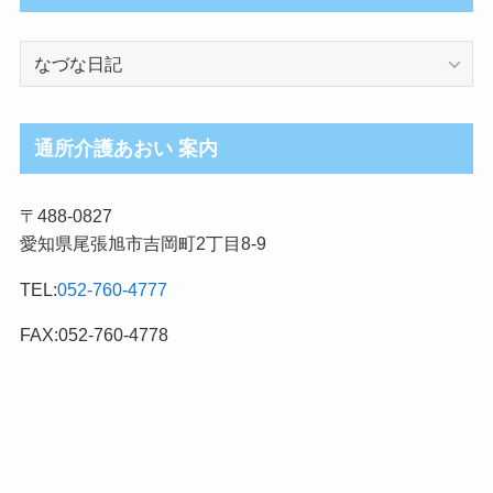
介
護
ブ
ロ
通所介護あおい 案内
グ
記
〒488-0827
事
愛知県尾張旭市吉岡町2丁目8-9
カ
テ
TEL:
052-760-4777
ゴ
リ
FAX:052-760-4778