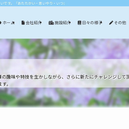
おいです。「あたたかい・思いやり・いつまでも」エリア：尾張旭市・長久手市・
会社紹介
施設紹介
日々の様子
その他
ホーム
様の趣味や特技を生かしながら、さらに新たにチャレンジして
ます。