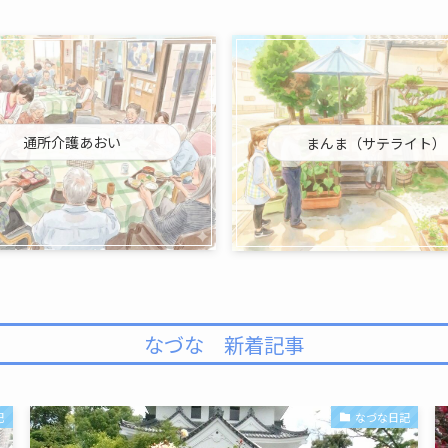
通所介護あおい
まんま（サテライト）
なづな 新着記事
記
なづな日記