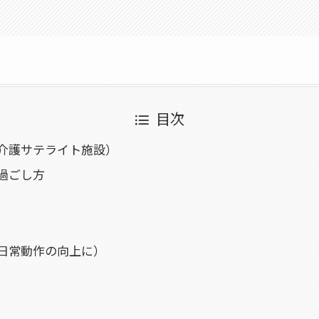
目次
介護サテライト施設）
過ごし方
日常動作の向上に）