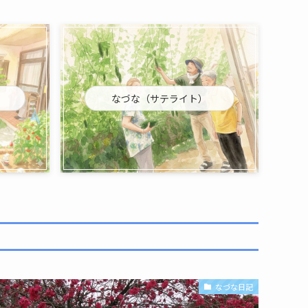
なづな（サテライト）
なづな日記