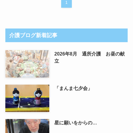
1
介護ブログ新着記事
2026年8月 通所介護 お昼の献
立
「まんま七夕会」
星に願いをからの…