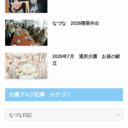
なづな 2026喫茶外出
2026年7月 通所介護 お昼の献
立
介護ブログ記事 カテゴリ
介
護
ブ