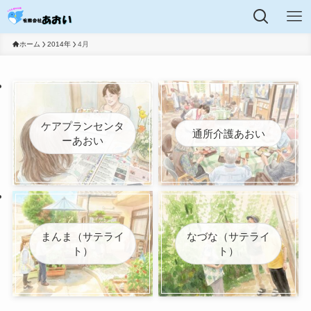
ホーム
2014年
4月
ケアプランセンタ
通所介護あおい
ーあおい
まんま（サテライ
なづな（サテライ
ト）
ト）