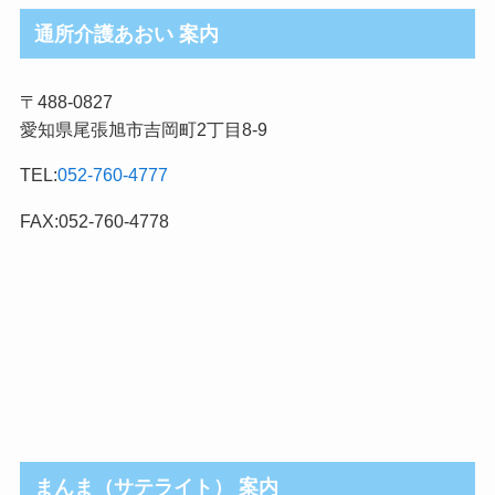
ロ
通所介護あおい 案内
グ
記
〒488-0827
事
愛知県尾張旭市吉岡町2丁目8-9
カ
テ
TEL:
052-760-4777
ゴ
リ
FAX:052-760-4778
まんま（サテライト） 案内