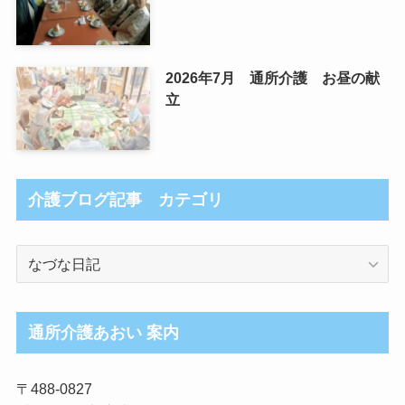
2026年7月 通所介護 お昼の献
立
介護ブログ記事 カテゴリ
介
護
ブ
ロ
通所介護あおい 案内
グ
記
〒488-0827
事