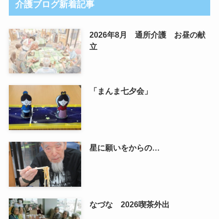
介護ブログ新着記事
2026年8月 通所介護 お昼の献
立
「まんま七夕会」
星に願いをからの…
なづな 2026喫茶外出