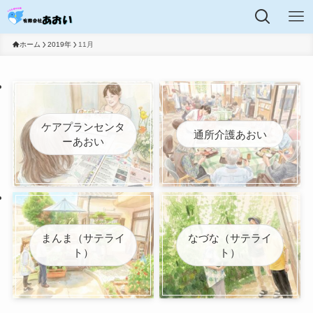
ホーム
2019年
11月
ケアプランセンタ
通所介護あおい
ーあおい
まんま（サテライ
なづな（サテライ
ト）
ト）