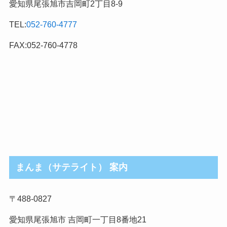
愛知県尾張旭市吉岡町2丁目8-9
カ
テ
TEL:
052-760-4777
ゴ
リ
FAX:052-760-4778
まんま（サテライト） 案内
〒488-0827
愛知県尾張旭市 吉岡町一丁目8番地21