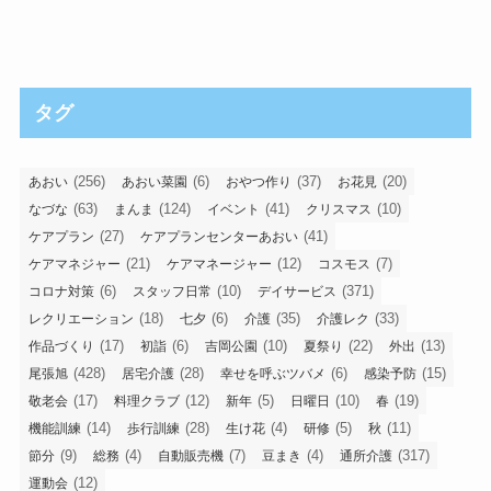
タグ
(256)
(6)
(37)
(20)
あおい
あおい菜園
おやつ作り
お花見
(63)
(124)
(41)
(10)
なづな
まんま
イベント
クリスマス
(27)
(41)
ケアプラン
ケアプランセンターあおい
(21)
(12)
(7)
ケアマネジャー
ケアマネージャー
コスモス
(6)
(10)
(371)
コロナ対策
スタッフ日常
デイサービス
(18)
(6)
(35)
(33)
レクリエーション
七夕
介護
介護レク
(17)
(6)
(10)
(22)
(13)
作品づくり
初詣
吉岡公園
夏祭り
外出
(428)
(28)
(6)
(15)
尾張旭
居宅介護
幸せを呼ぶツバメ
感染予防
(17)
(12)
(5)
(10)
(19)
敬老会
料理クラブ
新年
日曜日
春
(14)
(28)
(4)
(5)
(11)
機能訓練
歩行訓練
生け花
研修
秋
(9)
(4)
(7)
(4)
(317)
節分
総務
自動販売機
豆まき
通所介護
(12)
運動会