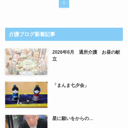
1
介護ブログ新着記事
2026年8月 通所介護 お昼の献
立
「まんま七夕会」
星に願いをからの…