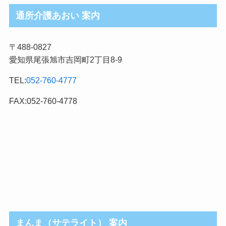
ロ
通所介護あおい 案内
グ
記
〒488-0827
事
愛知県尾張旭市吉岡町2丁目8-9
カ
テ
TEL:
052-760-4777
ゴ
リ
FAX:052-760-4778
まんま（サテライト） 案内