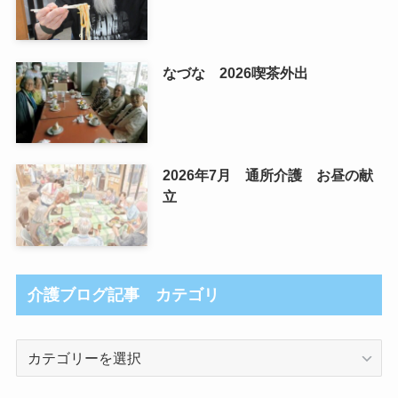
なづな 2026喫茶外出
2026年7月 通所介護 お昼の献
立
介護ブログ記事 カテゴリ
介
護
ブ