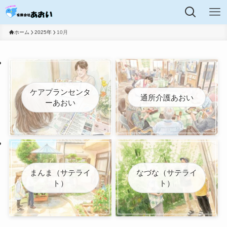
ホーム
2025年
10月
ケアプランセンタ
通所介護あおい
ーあおい
まんま（サテライ
なづな（サテライ
ト）
ト）