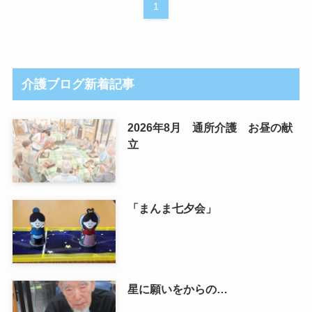
1
介護ブログ新着記事
2026年8月 通所介護 お昼の献
立
「まんま七夕会」
星に願いをからの…