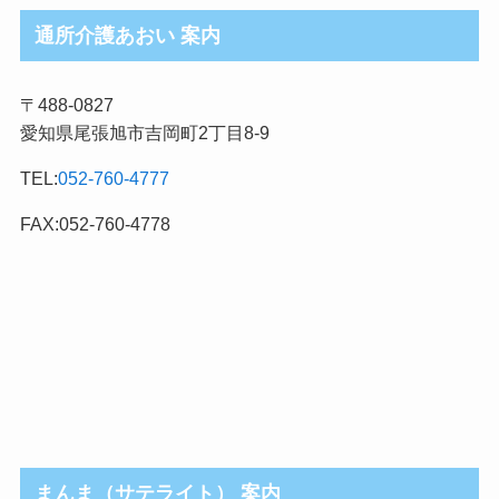
ロ
通所介護あおい 案内
グ
記
〒488-0827
事
愛知県尾張旭市吉岡町2丁目8-9
カ
テ
TEL:
052-760-4777
ゴ
リ
FAX:052-760-4778
まんま（サテライト） 案内