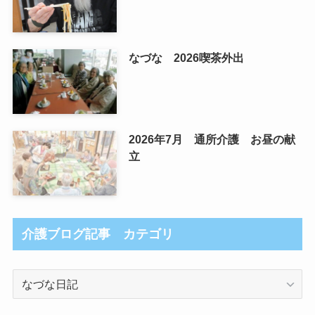
なづな 2026喫茶外出
2026年7月 通所介護 お昼の献
立
介護ブログ記事 カテゴリ
介
護
ブ