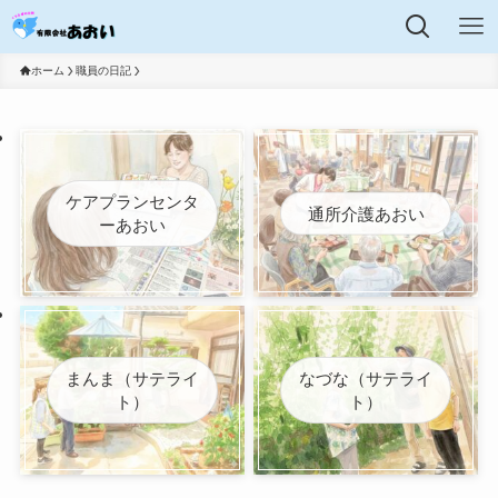
ホーム
職員の日記
ケアプランセンタ
通所介護あおい
ーあおい
まんま（サテライ
なづな（サテライ
ト）
ト）