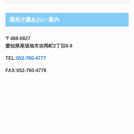
護
ブ
ロ
通所介護あおい 案内
グ
記
〒488-0827
事
愛知県尾張旭市吉岡町2丁目8-9
カ
テ
TEL:
052-760-4777
ゴ
リ
FAX:052-760-4778