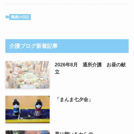
職員の日記
介護ブログ新着記事
2026年8月 通所介護 お昼の献
立
「まんま七夕会」
星に願いをからの…