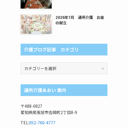
2026年7月 通所介護 お昼
の献立
介護ブログ記事 カテゴリ
介
護
ブ
ロ
通所介護あおい 案内
グ
記
事
〒488-0827
カ
愛知県尾張旭市吉岡町2丁目8-9
テ
ゴ
TEL:
052-760-4777