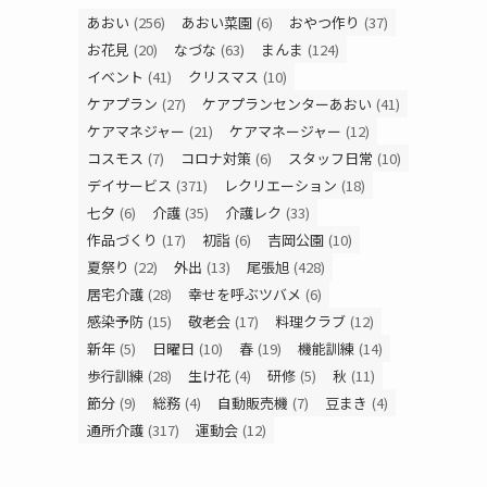
あおい
(256)
あおい菜園
(6)
おやつ作り
(37)
お花見
(20)
なづな
(63)
まんま
(124)
イベント
(41)
クリスマス
(10)
ケアプラン
(27)
ケアプランセンターあおい
(41)
ケアマネジャー
(21)
ケアマネージャー
(12)
コスモス
(7)
コロナ対策
(6)
スタッフ日常
(10)
デイサービス
(371)
レクリエーション
(18)
七夕
(6)
介護
(35)
介護レク
(33)
作品づくり
(17)
初詣
(6)
吉岡公園
(10)
夏祭り
(22)
外出
(13)
尾張旭
(428)
居宅介護
(28)
幸せを呼ぶツバメ
(6)
感染予防
(15)
敬老会
(17)
料理クラブ
(12)
新年
(5)
日曜日
(10)
春
(19)
機能訓練
(14)
歩行訓練
(28)
生け花
(4)
研修
(5)
秋
(11)
節分
(9)
総務
(4)
自動販売機
(7)
豆まき
(4)
通所介護
(317)
運動会
(12)