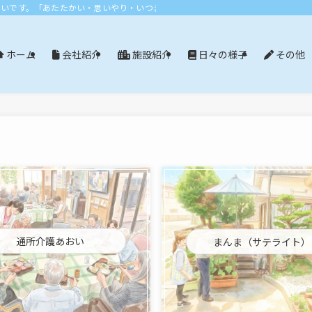
おいです。「あたたかい・思いやり・いつまでも」エリア：尾張旭市・長久手市・
会社紹介
施設紹介
日々の様子
その他
ホーム
通所介護あおい
まんま（サテライト）