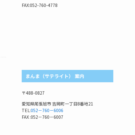
リ
FAX:052-760-4778
まんま（サテライト） 案内
〒488-0827
愛知県尾張旭市 吉岡町一丁目8番地21
TEL:
052－760－6006
FAX :052－760－6007