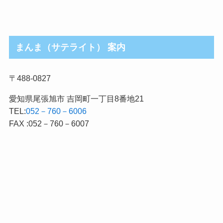
まんま（サテライト） 案内
〒488-0827
愛知県尾張旭市 吉岡町一丁目8番地21
TEL:
052－760－6006
FAX :052－760－6007