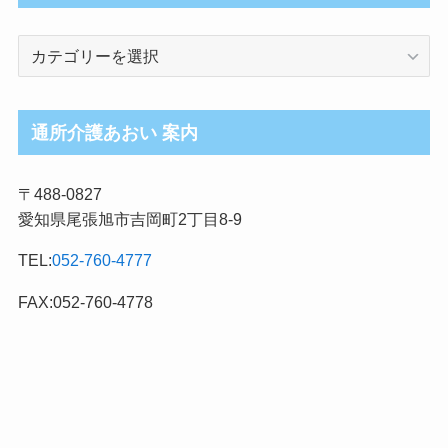
介
護
ブ
ロ
通所介護あおい 案内
グ
記
〒488-0827
事
愛知県尾張旭市吉岡町2丁目8-9
カ
テ
TEL:
052-760-4777
ゴ
リ
FAX:052-760-4778