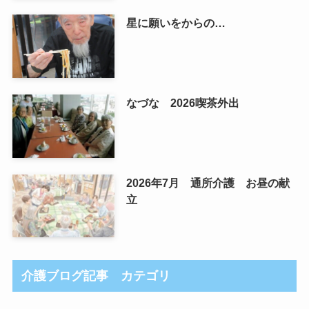
星に願いをからの…
なづな 2026喫茶外出
2026年7月 通所介護 お昼の献
立
介護ブログ記事 カテゴリ