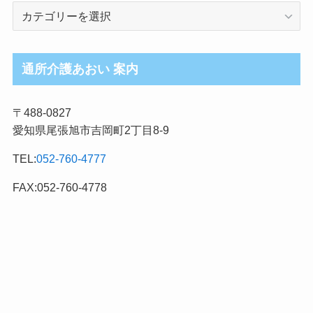
介
護
ブ
ロ
通所介護あおい 案内
グ
記
〒488-0827
事
愛知県尾張旭市吉岡町2丁目8-9
カ
テ
TEL:
052-760-4777
ゴ
リ
FAX:052-760-4778