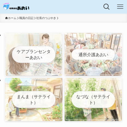
ホーム
職員の日記
社長のつぶやき
ケアプランセンタ
通所介護あおい
ーあおい
まんま（サテライ
なづな（サテライ
ト）
ト）