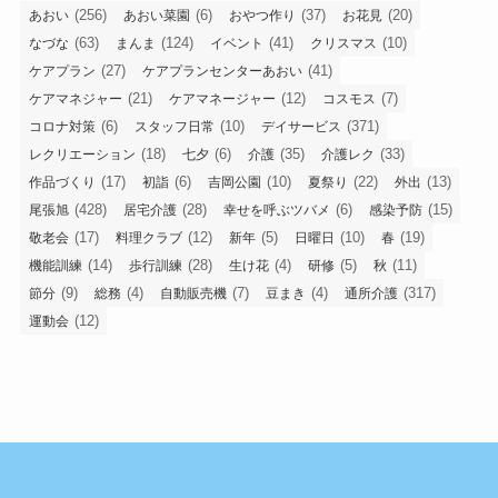
(256)
(6)
(37)
(20)
あおい
あおい菜園
おやつ作り
お花見
(63)
(124)
(41)
(10)
なづな
まんま
イベント
クリスマス
(27)
(41)
ケアプラン
ケアプランセンターあおい
(21)
(12)
(7)
ケアマネジャー
ケアマネージャー
コスモス
(6)
(10)
(371)
コロナ対策
スタッフ日常
デイサービス
(18)
(6)
(35)
(33)
レクリエーション
七夕
介護
介護レク
(17)
(6)
(10)
(22)
(13)
作品づくり
初詣
吉岡公園
夏祭り
外出
(428)
(28)
(6)
(15)
尾張旭
居宅介護
幸せを呼ぶツバメ
感染予防
(17)
(12)
(5)
(10)
(19)
敬老会
料理クラブ
新年
日曜日
春
(14)
(28)
(4)
(5)
(11)
機能訓練
歩行訓練
生け花
研修
秋
(9)
(4)
(7)
(4)
(317)
節分
総務
自動販売機
豆まき
通所介護
(12)
運動会