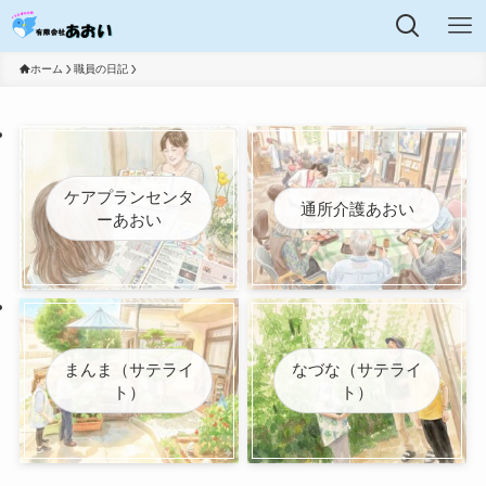
ホーム
職員の日記
ケアプランセンタ
通所介護あおい
ーあおい
まんま（サテライ
なづな（サテライ
ト）
ト）