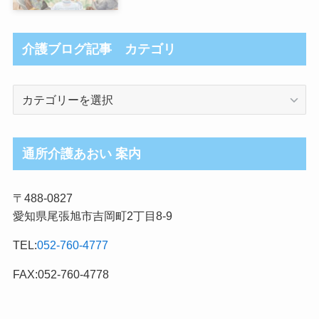
介護ブログ記事 カテゴリ
介
護
ブ
ロ
通所介護あおい 案内
グ
記
〒488-0827
事
愛知県尾張旭市吉岡町2丁目8-9
カ
テ
TEL:
052-760-4777
ゴ
リ
FAX:052-760-4778