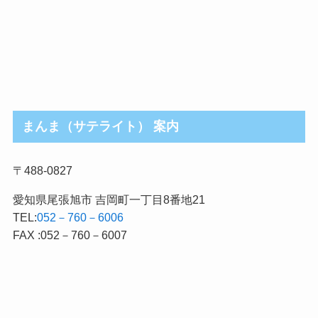
まんま（サテライト） 案内
〒488-0827
愛知県尾張旭市 吉岡町一丁目8番地21
TEL:
052－760－6006
FAX :052－760－6007