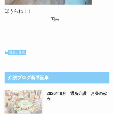
ほうらね！！
国枝
職員の日記
介護ブログ新着記事
2026年8月 通所介護 お昼の献
立