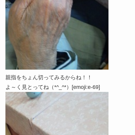
親指をちょん切ってみるからね！！
よ～く見とってね（*^_^*）[emoji:e-69]