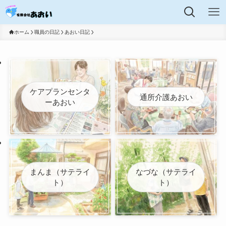
ホーム
職員の日記
あおい日記
ケアプランセンタ
通所介護あおい
ーあおい
まんま（サテライ
なづな（サテライ
ト）
ト）