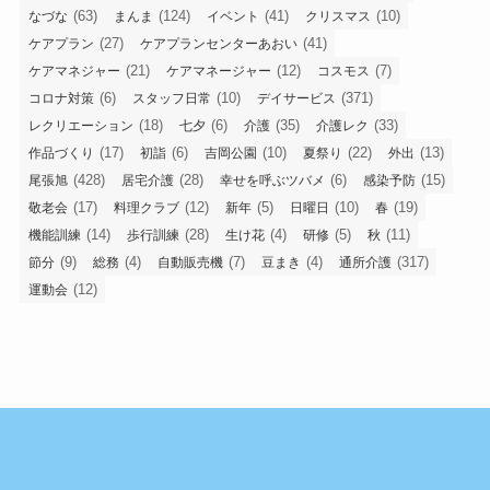
(63)
(124)
(41)
(10)
なづな
まんま
イベント
クリスマス
(27)
(41)
ケアプラン
ケアプランセンターあおい
(21)
(12)
(7)
ケアマネジャー
ケアマネージャー
コスモス
(6)
(10)
(371)
コロナ対策
スタッフ日常
デイサービス
(18)
(6)
(35)
(33)
レクリエーション
七夕
介護
介護レク
(17)
(6)
(10)
(22)
(13)
作品づくり
初詣
吉岡公園
夏祭り
外出
(428)
(28)
(6)
(15)
尾張旭
居宅介護
幸せを呼ぶツバメ
感染予防
(17)
(12)
(5)
(10)
(19)
敬老会
料理クラブ
新年
日曜日
春
(14)
(28)
(4)
(5)
(11)
機能訓練
歩行訓練
生け花
研修
秋
(9)
(4)
(7)
(4)
(317)
節分
総務
自動販売機
豆まき
通所介護
(12)
運動会