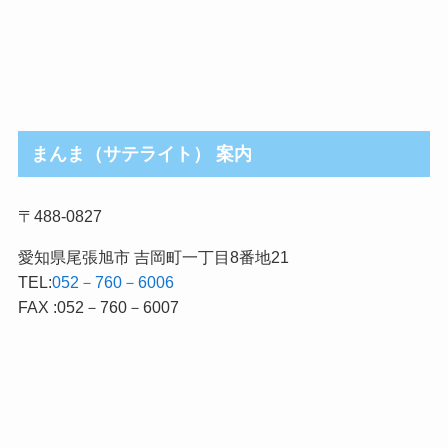
まんま（サテライト） 案内
〒488-0827
愛知県尾張旭市 吉岡町一丁目8番地21
TEL:
052－760－6006
FAX :052－760－6007