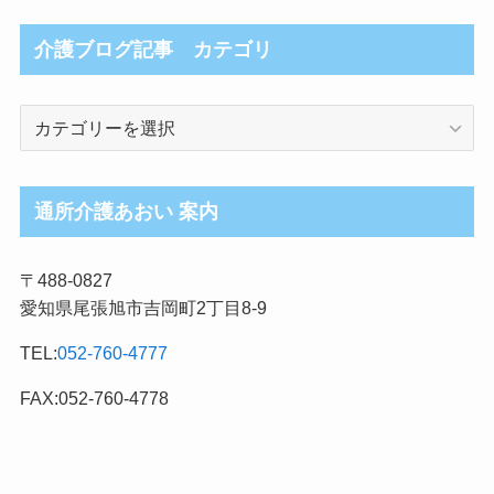
介護ブログ記事 カテゴリ
介
護
ブ
ロ
通所介護あおい 案内
グ
記
〒488-0827
事
愛知県尾張旭市吉岡町2丁目8-9
カ
テ
TEL:
052-760-4777
ゴ
リ
FAX:052-760-4778