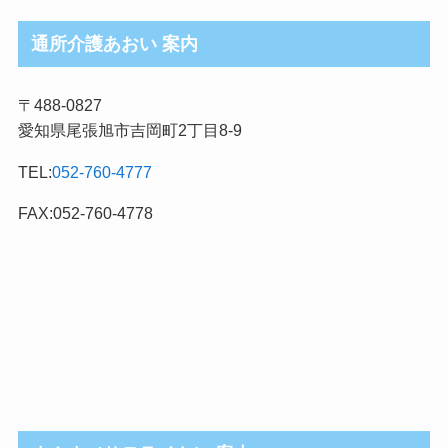
ブ
ロ
通所介護あおい 案内
グ
記
〒488-0827
事
愛知県尾張旭市吉岡町2丁目8-9
カ
テ
TEL:
052-760-4777
ゴ
リ
FAX:052-760-4778