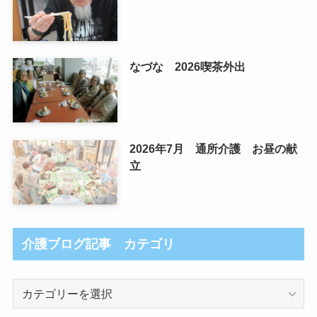
なづな 2026喫茶外出
2026年7月 通所介護 お昼の献
立
介護ブログ記事 カテゴリ
介
護