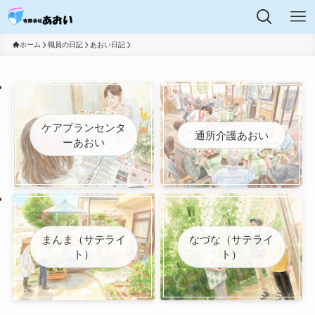
ホーム
職員の日記
あおい日記
ケアプランセンタ
通所介護あおい
ーあおい
まんま（サテライ
なづな（サテライ
ト）
ト）