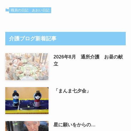
職員の日記
あおい日記
介護ブログ新着記事
2026年8月 通所介護 お昼の献
立
「まんま七夕会」
星に願いをからの…