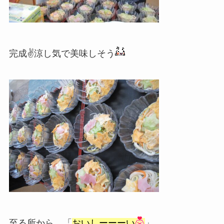
完成✌涼し気で美味しそう
至る所から、「
おいしーーーい
」