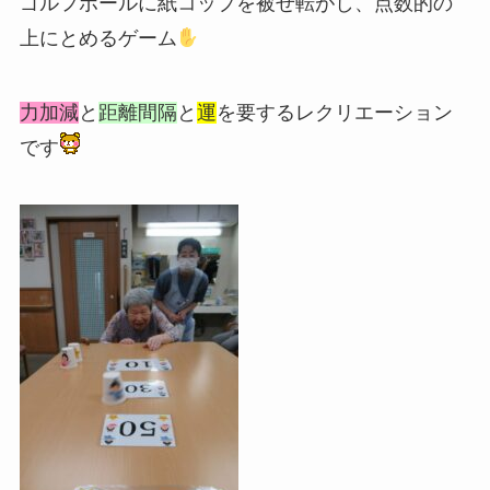
ゴルフボールに紙コップを被せ転がし、点数的の
上にとめるゲーム
力加減
と
距離間隔
と
運
を要するレクリエーション
です