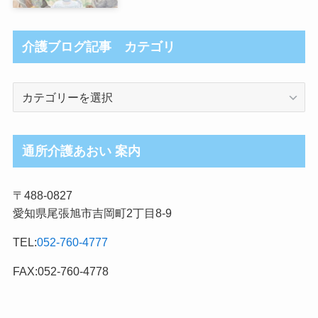
介護ブログ記事 カテゴリ
介
護
ブ
ロ
通所介護あおい 案内
グ
記
〒488-0827
事
愛知県尾張旭市吉岡町2丁目8-9
カ
テ
TEL:
052-760-4777
ゴ
リ
FAX:052-760-4778