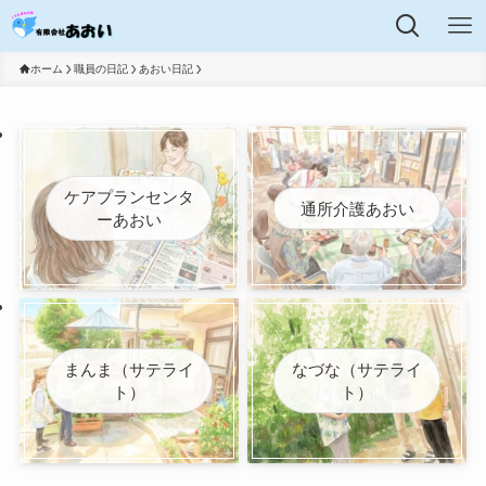
ホーム
職員の日記
あおい日記
ケアプランセンタ
通所介護あおい
ーあおい
まんま（サテライ
なづな（サテライ
ト）
ト）