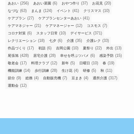
(256)
(6)
(37)
(20)
あおい
あおい菜園
おやつ作り
お花見
(63)
(124)
(41)
(10)
なづな
まんま
イベント
クリスマス
(27)
(41)
ケアプラン
ケアプランセンターあおい
(21)
(12)
(7)
ケアマネジャー
ケアマネージャー
コスモス
(6)
(10)
(371)
コロナ対策
スタッフ日常
デイサービス
(18)
(6)
(35)
(33)
レクリエーション
七夕
介護
介護レク
(17)
(6)
(10)
(22)
(13)
作品づくり
初詣
吉岡公園
夏祭り
外出
(428)
(28)
(6)
(15)
尾張旭
居宅介護
幸せを呼ぶツバメ
感染予防
(17)
(12)
(5)
(10)
(19)
敬老会
料理クラブ
新年
日曜日
春
(14)
(28)
(4)
(5)
(11)
機能訓練
歩行訓練
生け花
研修
秋
(9)
(4)
(7)
(4)
(317)
節分
総務
自動販売機
豆まき
通所介護
(12)
運動会