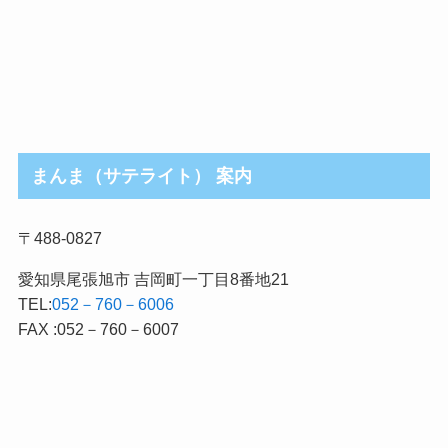
まんま（サテライト） 案内
〒488-0827
愛知県尾張旭市 吉岡町一丁目8番地21
TEL:
052－760－6006
FAX :052－760－6007