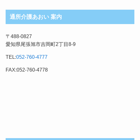
ブ
ロ
通所介護あおい 案内
グ
記
〒488-0827
事
愛知県尾張旭市吉岡町2丁目8-9
カ
テ
TEL:
052-760-4777
ゴ
リ
FAX:052-760-4778