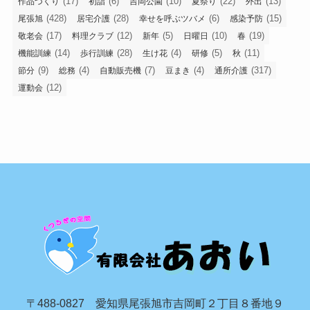
(17)
(6)
(10)
(22)
(13)
作品づくり
初詣
吉岡公園
夏祭り
外出
(428)
(28)
(6)
(15)
尾張旭
居宅介護
幸せを呼ぶツバメ
感染予防
(17)
(12)
(5)
(10)
(19)
敬老会
料理クラブ
新年
日曜日
春
(14)
(28)
(4)
(5)
(11)
機能訓練
歩行訓練
生け花
研修
秋
(9)
(4)
(7)
(4)
(317)
節分
総務
自動販売機
豆まき
通所介護
(12)
運動会
〒488-0827 愛知県尾張旭市吉岡町２丁目８番地９