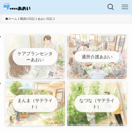
ホーム
職員の日記
あおい日記
ケアプランセンタ
通所介護あおい
ーあおい
まんま（サテライ
なづな（サテライ
ト）
ト）