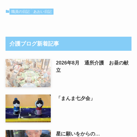
職員の日記
あおい日記
介護ブログ新着記事
2026年8月 通所介護 お昼の献
立
「まんま七夕会」
星に願いをからの…