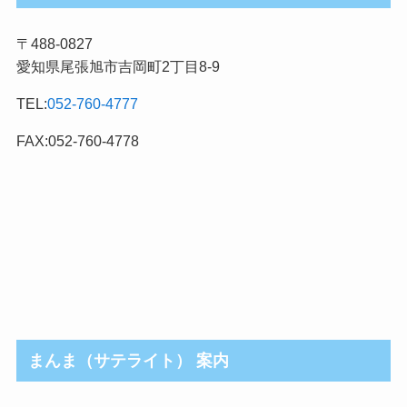
グ
記
〒488-0827
事
愛知県尾張旭市吉岡町2丁目8-9
カ
テ
TEL:
052-760-4777
ゴ
リ
FAX:052-760-4778
まんま（サテライト） 案内