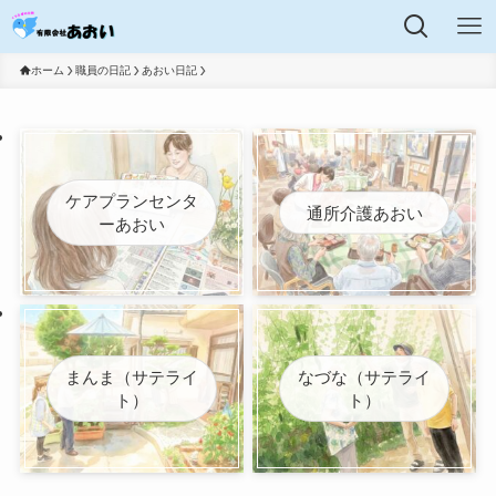
ホーム
職員の日記
あおい日記
ケアプランセンタ
通所介護あおい
ーあおい
まんま（サテライ
なづな（サテライ
ト）
ト）