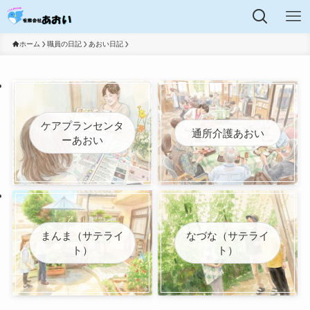
ホーム
職員の日記
あおい日記
ケアプランセンタ
通所介護あおい
ーあおい
まんま（サテライ
なづな（サテライ
ト）
ト）