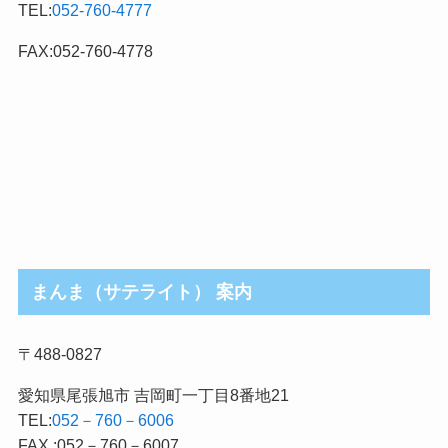
TEL:
052-760-4777
ゴ
リ
FAX:052-760-4778
まんま（サテライト） 案内
〒488-0827
愛知県尾張旭市 吉岡町一丁目8番地21
TEL:
052－760－6006
FAX :052－760－6007