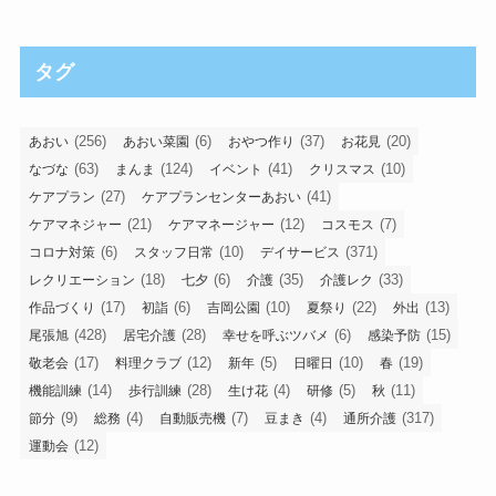
タグ
(256)
(6)
(37)
(20)
あおい
あおい菜園
おやつ作り
お花見
(63)
(124)
(41)
(10)
なづな
まんま
イベント
クリスマス
(27)
(41)
ケアプラン
ケアプランセンターあおい
(21)
(12)
(7)
ケアマネジャー
ケアマネージャー
コスモス
(6)
(10)
(371)
コロナ対策
スタッフ日常
デイサービス
(18)
(6)
(35)
(33)
レクリエーション
七夕
介護
介護レク
(17)
(6)
(10)
(22)
(13)
作品づくり
初詣
吉岡公園
夏祭り
外出
(428)
(28)
(6)
(15)
尾張旭
居宅介護
幸せを呼ぶツバメ
感染予防
(17)
(12)
(5)
(10)
(19)
敬老会
料理クラブ
新年
日曜日
春
(14)
(28)
(4)
(5)
(11)
機能訓練
歩行訓練
生け花
研修
秋
(9)
(4)
(7)
(4)
(317)
節分
総務
自動販売機
豆まき
通所介護
(12)
運動会