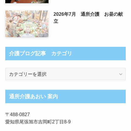
2026年7月 通所介護 お昼の献
立
介護ブログ記事 カテゴリ
介
護
ブ
ロ
通所介護あおい 案内
グ
記
〒488-0827
事
愛知県尾張旭市吉岡町2丁目8-9
カ
テ