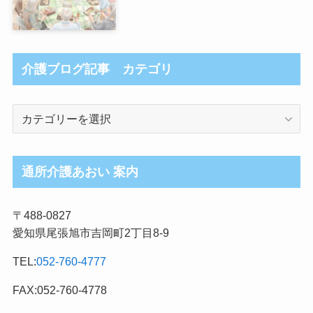
介護ブログ記事 カテゴリ
介
護
ブ
ロ
通所介護あおい 案内
グ
記
〒488-0827
事
愛知県尾張旭市吉岡町2丁目8-9
カ
テ
TEL:
052-760-4777
ゴ
リ
FAX:052-760-4778