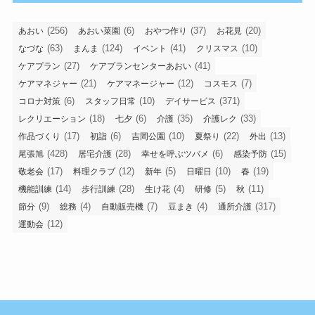
(256)
(6)
(37)
(20)
あおい
あおい菜園
おやつ作り
お花見
(63)
(124)
(41)
(10)
なづな
まんま
イベント
クリスマス
(27)
(41)
ケアプラン
ケアプランセンターあおい
(21)
(12)
(7)
ケアマネジャー
ケアマネージャー
コスモス
(6)
(10)
(371)
コロナ対策
スタッフ日常
デイサービス
(18)
(6)
(35)
(33)
レクリエーション
七夕
介護
介護レク
(17)
(6)
(10)
(22)
(13)
作品づくり
初詣
吉岡公園
夏祭り
外出
(428)
(28)
(6)
(15)
尾張旭
居宅介護
幸せを呼ぶツバメ
感染予防
(17)
(12)
(5)
(10)
(19)
敬老会
料理クラブ
新年
日曜日
春
(14)
(28)
(4)
(5)
(11)
機能訓練
歩行訓練
生け花
研修
秋
(9)
(4)
(7)
(4)
(317)
節分
総務
自動販売機
豆まき
通所介護
(12)
運動会