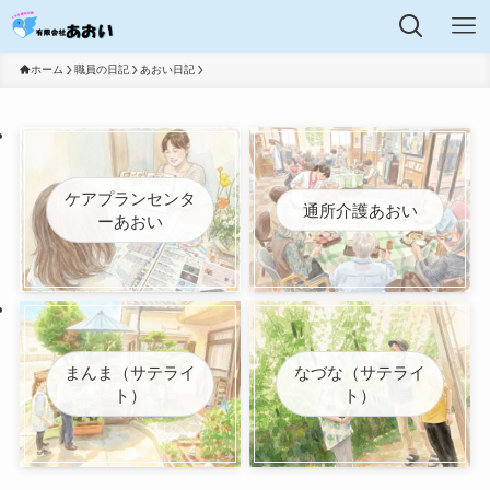
ホーム
職員の日記
あおい日記
ケアプランセンタ
通所介護あおい
ーあおい
まんま（サテライ
なづな（サテライ
ト）
ト）