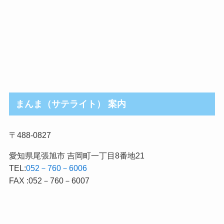
まんま（サテライト） 案内
〒488-0827
愛知県尾張旭市 吉岡町一丁目8番地21
TEL:
052－760－6006
FAX :052－760－6007