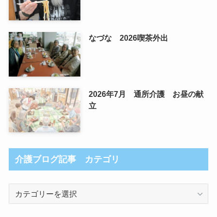
なづな 2026喫茶外出
2026年7月 通所介護 お昼の献
立
介護ブログ記事 カテゴリ
介
護
ブ