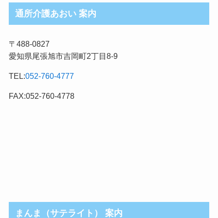
ロ
通所介護あおい 案内
グ
記
〒488-0827
事
愛知県尾張旭市吉岡町2丁目8-9
カ
テ
TEL:
052-760-4777
ゴ
リ
FAX:052-760-4778
まんま（サテライト） 案内