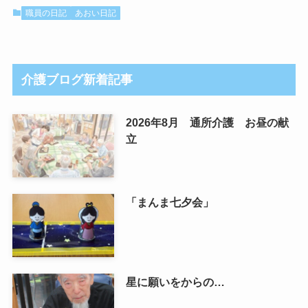
職員の日記
あおい日記
介護ブログ新着記事
2026年8月 通所介護 お昼の献
立
「まんま七夕会」
星に願いをからの…