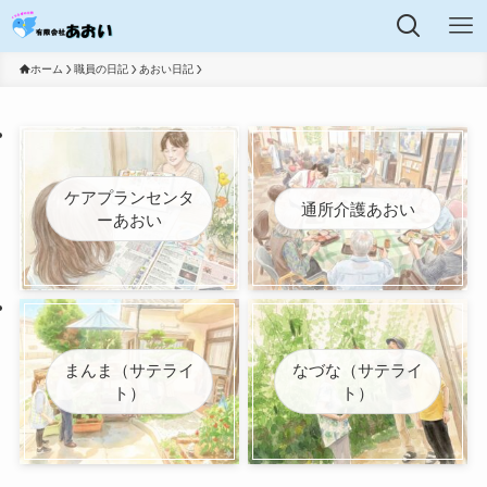
ホーム
職員の日記
あおい日記
ケアプランセンタ
通所介護あおい
ーあおい
まんま（サテライ
なづな（サテライ
ト）
ト）