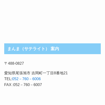
まんま（サテライト） 案内
〒488-0827
愛知県尾張旭市 吉岡町一丁目8番地21
TEL:
052－760－6006
FAX :052－760－6007