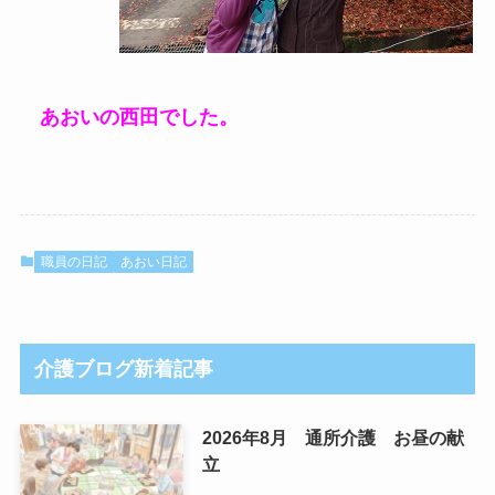
あおいの西田でした。
職員の日記
あおい日記
介護ブログ新着記事
2026年8月 通所介護 お昼の献
立