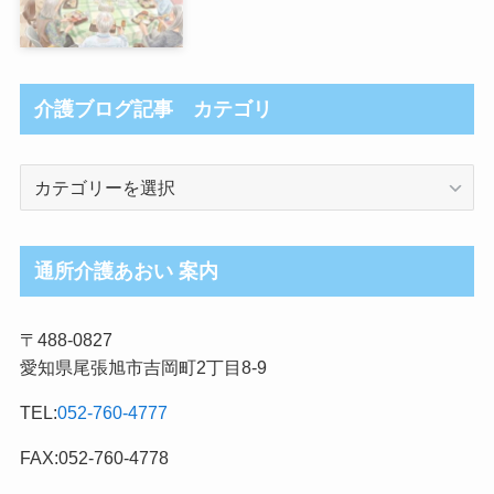
介護ブログ記事 カテゴリ
介
護
ブ
ロ
通所介護あおい 案内
グ
記
〒488-0827
事
愛知県尾張旭市吉岡町2丁目8-9
カ
テ
TEL:
052-760-4777
ゴ
リ
FAX:052-760-4778