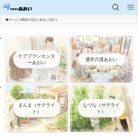
ホーム
職員の日記
あおい日記
ケアプランセンタ
通所介護あおい
ーあおい
まんま（サテライ
なづな（サテライ
ト）
ト）