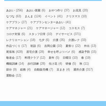
(256)
(6)
(37)
(20)
あおい
あおい菜園
おやつ作り
お花見
(63)
(124)
(41)
(10)
なづな
まんま
イベント
クリスマス
(27)
(41)
ケアプラン
ケアプランセンターあおい
(21)
(12)
(7)
ケアマネジャー
ケアマネージャー
コスモス
(6)
(10)
(371)
コロナ対策
スタッフ日常
デイサービス
(18)
(6)
(35)
(33)
レクリエーション
七夕
介護
介護レク
(17)
(6)
(10)
(22)
(13)
作品づくり
初詣
吉岡公園
夏祭り
外出
(428)
(28)
(6)
(15)
尾張旭
居宅介護
幸せを呼ぶツバメ
感染予防
(17)
(12)
(5)
(10)
(19)
敬老会
料理クラブ
新年
日曜日
春
(14)
(28)
(4)
(5)
(11)
機能訓練
歩行訓練
生け花
研修
秋
(9)
(4)
(7)
(4)
(317)
節分
総務
自動販売機
豆まき
通所介護
(12)
運動会