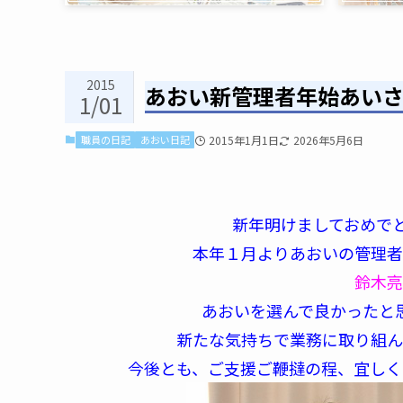
2015
あおい新管理者年始あい
1/01
職員の日記
あおい日記
2015年1月1日
2026年5月6日
新年明けましておめで
本年１月よりあおいの管理者に
鈴木亮
あおいを選んで良かったと
新たな気持ちで業務に取り組んで
今後とも、ご支援ご鞭撻の程、宜しくお