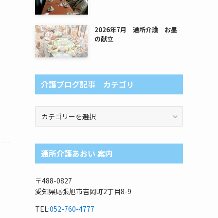
2026年7月 通所介護 お昼
の献立
介護ブログ記事 カテゴリ
介
護
ブ
ロ
通所介護あおい 案内
グ
記
事
〒488-0827
カ
愛知県尾張旭市吉岡町2丁目8-9
テ
ゴ
TEL:
052-760-4777