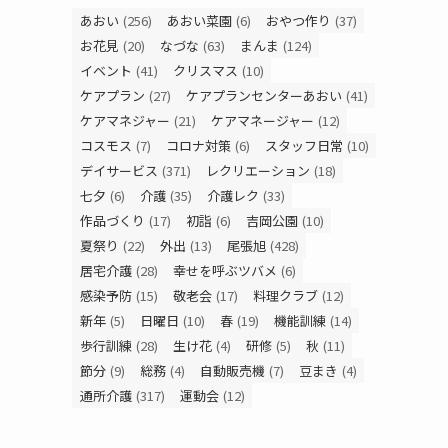
あおい
(256)
あおい菜園
(6)
おやつ作り
(37)
お花見
(20)
なづな
(63)
まんま
(124)
イベント
(41)
クリスマス
(10)
ケアプラン
(27)
ケアプランセンターあおい
(41)
ケアマネジャー
(21)
ケアマネージャー
(12)
コスモス
(7)
コロナ対策
(6)
スタッフ日常
(10)
デイサービス
(371)
レクリエーション
(18)
七夕
(6)
介護
(35)
介護レク
(33)
作品づくり
(17)
初詣
(6)
吉岡公園
(10)
夏祭り
(22)
外出
(13)
尾張旭
(428)
居宅介護
(28)
幸せを呼ぶツバメ
(6)
感染予防
(15)
敬老会
(17)
料理クラブ
(12)
新年
(5)
日曜日
(10)
春
(19)
機能訓練
(14)
歩行訓練
(28)
生け花
(4)
研修
(5)
秋
(11)
節分
(9)
総務
(4)
自動販売機
(7)
豆まき
(4)
通所介護
(317)
運動会
(12)