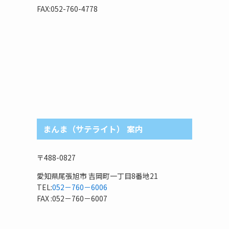
リ
FAX:052-760-4778
まんま（サテライト） 案内
〒488-0827
愛知県尾張旭市 吉岡町一丁目8番地21
TEL:
052－760－6006
FAX :052－760－6007