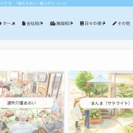
おいです。「あたたかい・思いやり・いつまでも」エリア：尾張旭市・長久手市・
会社紹介
施設紹介
日々の様子
その他
ホーム
通所介護あおい
まんま（サテライト）