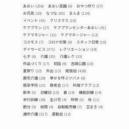
あおい
(256)
あおい菜園
(6)
おやつ作り
(37)
お花見
(20)
なづな
(63)
まんま
(124)
イベント
(41)
クリスマス
(10)
ケアプラン
(27)
ケアプランセンターあおい
(41)
ケアマネジャー
(21)
ケアマネージャー
(12)
コスモス
(7)
コロナ対策
(6)
スタッフ日常
(10)
デイサービス
(371)
レクリエーション
(18)
七夕
(6)
介護
(35)
介護レク
(33)
作品づくり
(17)
初詣
(6)
吉岡公園
(10)
夏祭り
(22)
外出
(13)
尾張旭
(428)
居宅介護
(28)
幸せを呼ぶツバメ
(6)
感染予防
(15)
敬老会
(17)
料理クラブ
(12)
新年
(5)
日曜日
(10)
春
(19)
機能訓練
(14)
歩行訓練
(28)
生け花
(4)
研修
(5)
秋
(11)
節分
(9)
総務
(4)
自動販売機
(7)
豆まき
(4)
通所介護
(317)
運動会
(12)