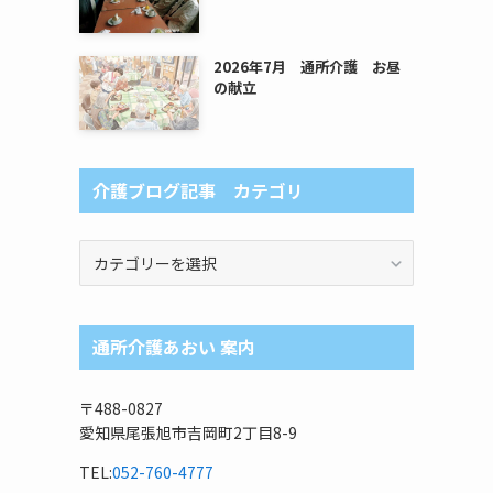
2026年7月 通所介護 お昼
の献立
介護ブログ記事 カテゴリ
介
護
ブ
ロ
通所介護あおい 案内
グ
記
事
〒488-0827
カ
愛知県尾張旭市吉岡町2丁目8-9
テ
ゴ
TEL:
052-760-4777