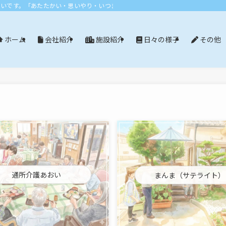
おいです。「あたたかい・思いやり・いつまでも」エリア：尾張旭市・長久手市・
会社紹介
施設紹介
日々の様子
その他
ホーム
通所介護あおい
まんま（サテライト）