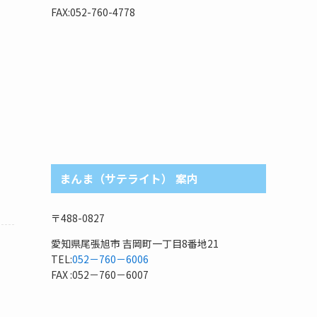
リ
FAX:052-760-4778
まんま（サテライト） 案内
〒488-0827
愛知県尾張旭市 吉岡町一丁目8番地21
TEL:
052－760－6006
FAX :052－760－6007