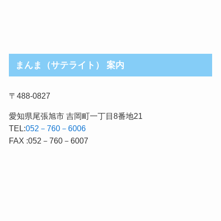
まんま（サテライト） 案内
〒488-0827
愛知県尾張旭市 吉岡町一丁目8番地21
TEL:
052－760－6006
FAX :052－760－6007