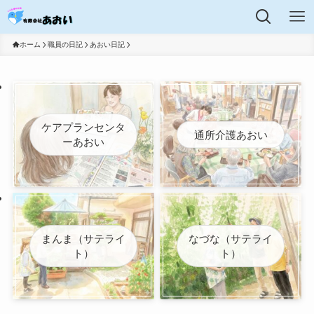
ホーム
職員の日記
あおい日記
ケアプランセンタ
通所介護あおい
ーあおい
まんま（サテライ
なづな（サテライ
ト）
ト）