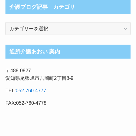
介護ブログ記事 カテゴリ
介
護
ブ
ロ
通所介護あおい 案内
グ
記
〒488-0827
事
愛知県尾張旭市吉岡町2丁目8-9
カ
テ
TEL:
052-760-4777
ゴ
リ
FAX:052-760-4778