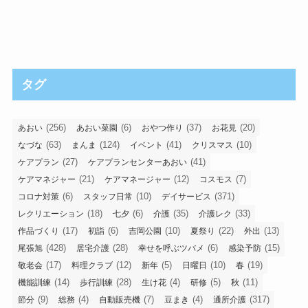
タグ
(256)
(6)
(37)
(20)
あおい
あおい菜園
おやつ作り
お花見
(63)
(124)
(41)
(10)
なづな
まんま
イベント
クリスマス
(27)
(41)
ケアプラン
ケアプランセンターあおい
(21)
(12)
(7)
ケアマネジャー
ケアマネージャー
コスモス
(6)
(10)
(371)
コロナ対策
スタッフ日常
デイサービス
(18)
(6)
(35)
(33)
レクリエーション
七夕
介護
介護レク
(17)
(6)
(10)
(22)
(13)
作品づくり
初詣
吉岡公園
夏祭り
外出
(428)
(28)
(6)
(15)
尾張旭
居宅介護
幸せを呼ぶツバメ
感染予防
(17)
(12)
(5)
(10)
(19)
敬老会
料理クラブ
新年
日曜日
春
(14)
(28)
(4)
(5)
(11)
機能訓練
歩行訓練
生け花
研修
秋
(9)
(4)
(7)
(4)
(317)
節分
総務
自動販売機
豆まき
通所介護