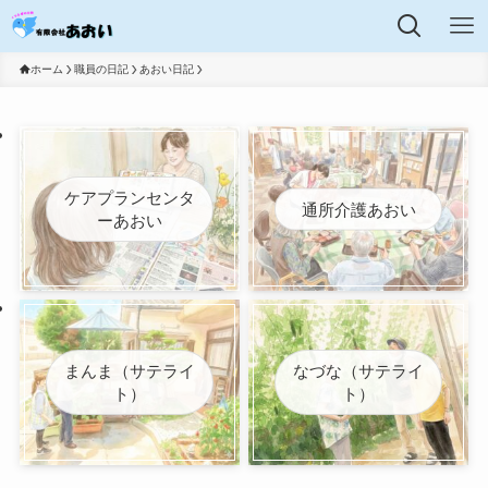
ホーム
職員の日記
あおい日記
ケアプランセンタ
通所介護あおい
ーあおい
まんま（サテライ
なづな（サテライ
ト）
ト）