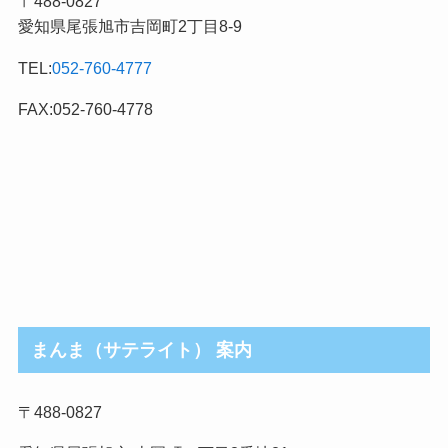
〒488-0827
事
愛知県尾張旭市吉岡町2丁目8-9
カ
テ
TEL:
052-760-4777
ゴ
リ
FAX:052-760-4778
まんま（サテライト） 案内
〒488-0827