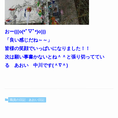
おー(((o(*ﾟ▽ﾟ*)o)))
「良い感じだね～～」
皆様の笑顔でいっぱいになりました！！
次は願い事書かないとね＾＾と張り切っててい
る あおい 中川です(＾∇＾)
職員の日記
あおい日記