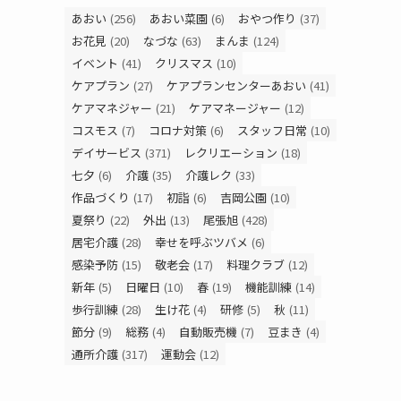
あおい
(256)
あおい菜園
(6)
おやつ作り
(37)
お花見
(20)
なづな
(63)
まんま
(124)
イベント
(41)
クリスマス
(10)
ケアプラン
(27)
ケアプランセンターあおい
(41)
ケアマネジャー
(21)
ケアマネージャー
(12)
コスモス
(7)
コロナ対策
(6)
スタッフ日常
(10)
デイサービス
(371)
レクリエーション
(18)
七夕
(6)
介護
(35)
介護レク
(33)
作品づくり
(17)
初詣
(6)
吉岡公園
(10)
夏祭り
(22)
外出
(13)
尾張旭
(428)
居宅介護
(28)
幸せを呼ぶツバメ
(6)
感染予防
(15)
敬老会
(17)
料理クラブ
(12)
新年
(5)
日曜日
(10)
春
(19)
機能訓練
(14)
歩行訓練
(28)
生け花
(4)
研修
(5)
秋
(11)
節分
(9)
総務
(4)
自動販売機
(7)
豆まき
(4)
通所介護
(317)
運動会
(12)