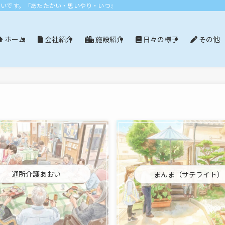
おいです。「あたたかい・思いやり・いつまでも」エリア：尾張旭市・長久手市・
会社紹介
施設紹介
日々の様子
その他
ホーム
通所介護あおい
まんま（サテライト）