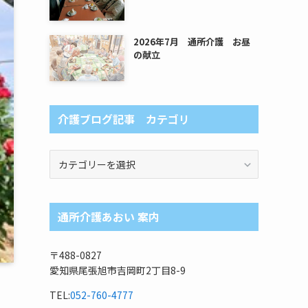
2026年7月 通所介護 お昼
の献立
介護ブログ記事 カテゴリ
介
護
ブ
ロ
通所介護あおい 案内
グ
記
事
〒488-0827
カ
愛知県尾張旭市吉岡町2丁目8-9
テ
ゴ
TEL:
052-760-4777