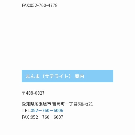
リ
FAX:052-760-4778
まんま（サテライト） 案内
〒488-0827
愛知県尾張旭市 吉岡町一丁目8番地21
TEL:
052－760－6006
FAX :052－760－6007