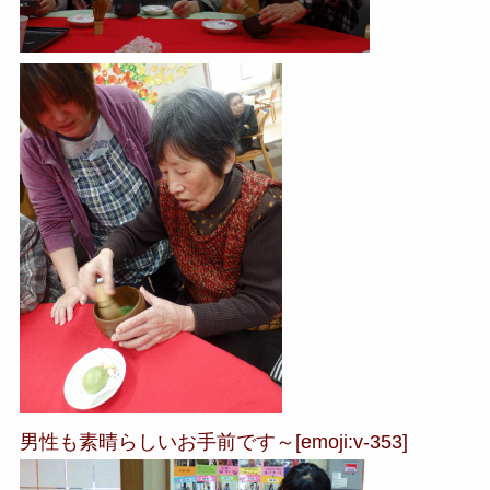
男性も素晴らしいお手前です～[emoji:v-353]