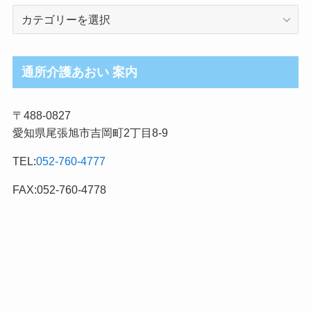
介
護
ブ
ロ
通所介護あおい 案内
グ
記
〒488-0827
事
愛知県尾張旭市吉岡町2丁目8-9
カ
テ
TEL:
052-760-4777
ゴ
リ
FAX:052-760-4778