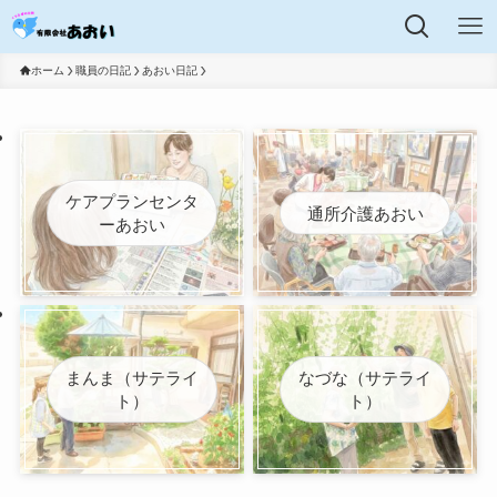
ホーム
職員の日記
あおい日記
ケアプランセンタ
通所介護あおい
ーあおい
まんま（サテライ
なづな（サテライ
ト）
ト）