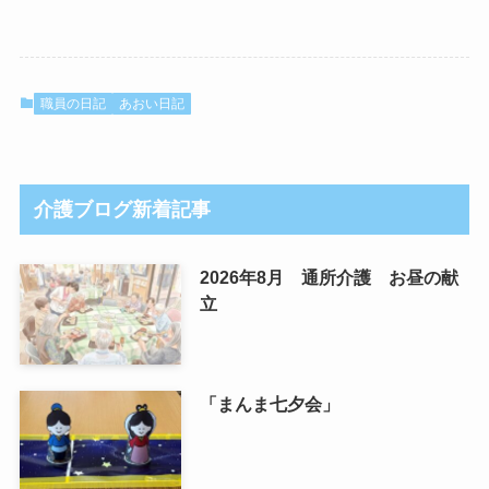
職員の日記
あおい日記
介護ブログ新着記事
2026年8月 通所介護 お昼の献
立
「まんま七夕会」