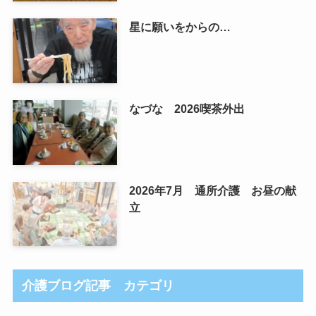
星に願いをからの…
なづな 2026喫茶外出
2026年7月 通所介護 お昼の献
立
介護ブログ記事 カテゴリ