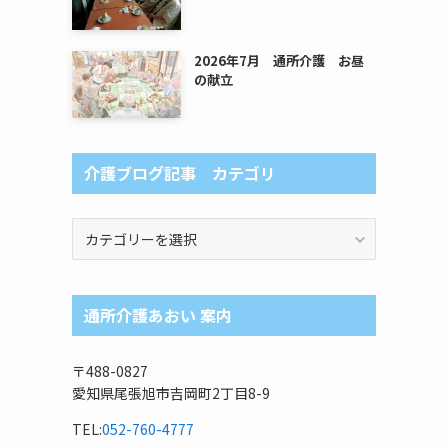
2026年7月 通所介護 お昼
の献立
介護ブログ記事 カテゴリ
介
護
ブ
ロ
通所介護あおい 案内
グ
記
事
〒488-0827
カ
愛知県尾張旭市吉岡町2丁目8-9
テ
ゴ
TEL:
052-760-4777