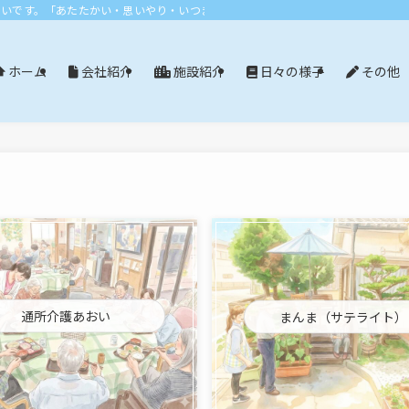
おいです。「あたたかい・思いやり・いつまでも」エリア：尾張旭市・長久手市・
会社紹介
施設紹介
日々の様子
その他
ホーム
通所介護あおい
まんま（サテライト）