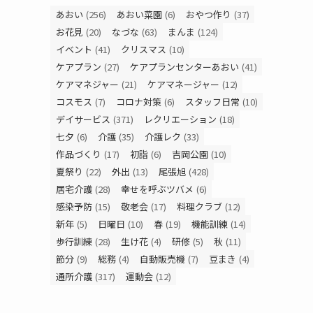
あおい
(256)
あおい菜園
(6)
おやつ作り
(37)
お花見
(20)
なづな
(63)
まんま
(124)
イベント
(41)
クリスマス
(10)
ケアプラン
(27)
ケアプランセンターあおい
(41)
ケアマネジャー
(21)
ケアマネージャー
(12)
コスモス
(7)
コロナ対策
(6)
スタッフ日常
(10)
デイサービス
(371)
レクリエーション
(18)
七夕
(6)
介護
(35)
介護レク
(33)
作品づくり
(17)
初詣
(6)
吉岡公園
(10)
夏祭り
(22)
外出
(13)
尾張旭
(428)
居宅介護
(28)
幸せを呼ぶツバメ
(6)
感染予防
(15)
敬老会
(17)
料理クラブ
(12)
新年
(5)
日曜日
(10)
春
(19)
機能訓練
(14)
歩行訓練
(28)
生け花
(4)
研修
(5)
秋
(11)
節分
(9)
総務
(4)
自動販売機
(7)
豆まき
(4)
通所介護
(317)
運動会
(12)