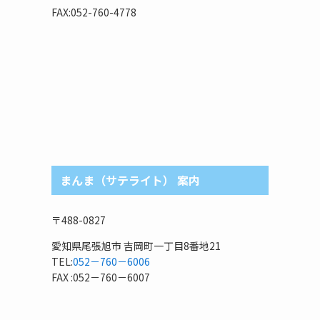
リ
FAX:052-760-4778
まんま（サテライト） 案内
〒488-0827
愛知県尾張旭市 吉岡町一丁目8番地21
TEL:
052－760－6006
FAX :052－760－6007