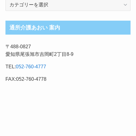
介
護
ブ
ロ
通所介護あおい 案内
グ
記
〒488-0827
事
愛知県尾張旭市吉岡町2丁目8-9
カ
テ
TEL:
052-760-4777
ゴ
リ
FAX:052-760-4778