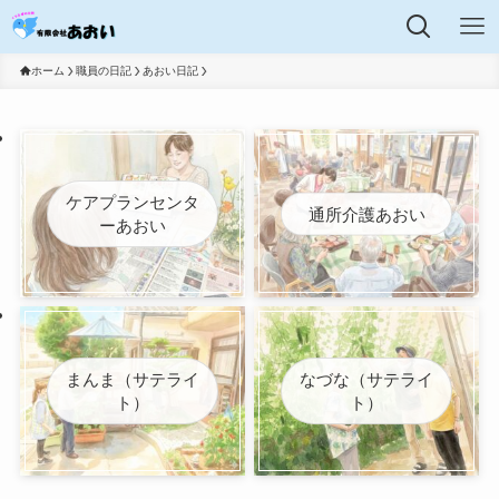
ホーム
職員の日記
あおい日記
ケアプランセンタ
通所介護あおい
ーあおい
まんま（サテライ
なづな（サテライ
ト）
ト）