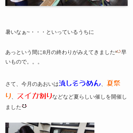
暑いなぁ~・・・といっているうちに
あっという間に8月の終わりがみえてきました
早
いもので。。。
流しそうめん
夏祭
さて、今月のあおいは
、
り
スイカ割り
、
などなど夏らしい催しを開催し
ました