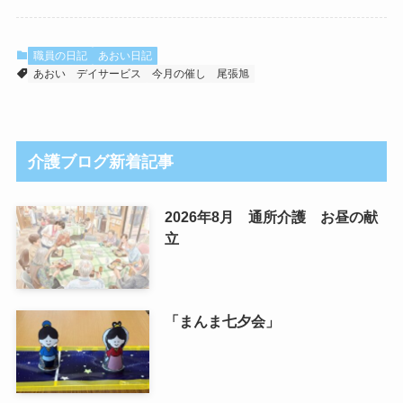
職員の日記
あおい日記
あおい
デイサービス
今月の催し
尾張旭
介護ブログ新着記事
2026年8月 通所介護 お昼の献
立
「まんま七夕会」