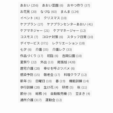
あおい
(256)
あおい菜園
(6)
おやつ作り
(37)
お花見
(20)
なづな
(63)
まんま
(124)
イベント
(41)
クリスマス
(10)
ケアプラン
(27)
ケアプランセンターあおい
(41)
ケアマネジャー
(21)
ケアマネージャー
(12)
コスモス
(7)
コロナ対策
(6)
スタッフ日常
(10)
デイサービス
(371)
レクリエーション
(18)
七夕
(6)
介護
(35)
介護レク
(33)
作品づくり
(17)
初詣
(6)
吉岡公園
(10)
夏祭り
(22)
外出
(13)
尾張旭
(428)
居宅介護
(28)
幸せを呼ぶツバメ
(6)
感染予防
(15)
敬老会
(17)
料理クラブ
(12)
新年
(5)
日曜日
(10)
春
(19)
機能訓練
(14)
歩行訓練
(28)
生け花
(4)
研修
(5)
秋
(11)
節分
(9)
総務
(4)
自動販売機
(7)
豆まき
(4)
通所介護
(317)
運動会
(12)