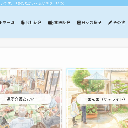
おいです。「あたたかい・思いやり・いつまでも」エリア：尾張旭市・長久手市・
会社紹介
施設紹介
日々の様子
その他
ホーム
通所介護あおい
まんま（サテライト）