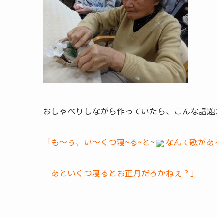
おしゃべりしながら作っていたら、こんな話題
「も～ぅ、い～くつ寝~る~と~
なんて歌があ
あといくつ寝るとお正月だろかねぇ？」