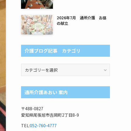
2026年7月 通所介護 お昼
の献立
介護ブログ記事 カテゴリ
介
護
ブ
ロ
通所介護あおい 案内
グ
記
事
〒488-0827
カ
愛知県尾張旭市吉岡町2丁目8-9
テ
ゴ
TEL:
052-760-4777