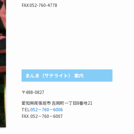
リ
FAX:052-760-4778
まんま（サテライト） 案内
〒488-0827
愛知県尾張旭市 吉岡町一丁目8番地21
TEL:
052－760－6006
FAX :052－760－6007