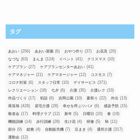
タグ
(256)
(6)
(37)
(20)
あおい
あおい菜園
おやつ作り
お花見
(63)
(124)
(41)
(10)
なづな
まんま
イベント
クリスマス
(27)
(41)
ケアプラン
ケアプランセンターあおい
(21)
(12)
(7)
ケアマネジャー
ケアマネージャー
コスモス
(6)
(10)
(371)
コロナ対策
スタッフ日常
デイサービス
(18)
(6)
(35)
(33)
レクリエーション
七夕
介護
介護レク
(17)
(6)
(10)
(22)
(13)
作品づくり
初詣
吉岡公園
夏祭り
外出
(428)
(28)
(6)
(15)
尾張旭
居宅介護
幸せを呼ぶツバメ
感染予防
(17)
(12)
(5)
(10)
(19)
敬老会
料理クラブ
新年
日曜日
春
(14)
(28)
(4)
(5)
(11)
機能訓練
歩行訓練
生け花
研修
秋
(9)
(4)
(7)
(4)
(317)
節分
総務
自動販売機
豆まき
通所介護
(12)
運動会