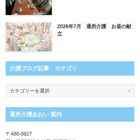
2026年7月 通所介護 お昼の献
立
介護ブログ記事 カテゴリ
介
護
ブ
ロ
通所介護あおい 案内
グ
記
〒488-0827
事