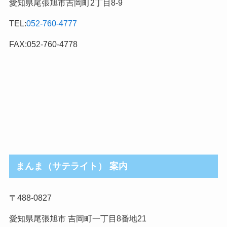
愛知県尾張旭市吉岡町2丁目8-9
カ
テ
TEL:
052-760-4777
ゴ
リ
FAX:052-760-4778
まんま（サテライト） 案内
〒488-0827
愛知県尾張旭市 吉岡町一丁目8番地21