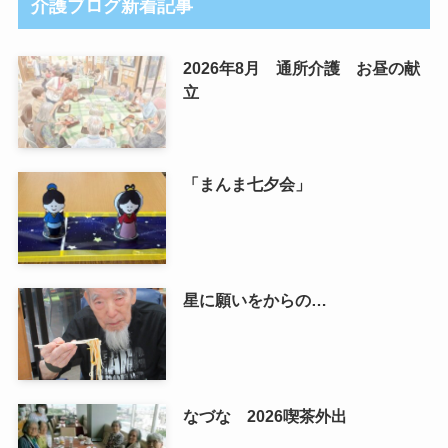
介護ブログ新着記事
2026年8月 通所介護 お昼の献
立
「まんま七夕会」
星に願いをからの…
なづな 2026喫茶外出