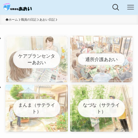
ホーム
職員の日記
あおい日記
ケアプランセンタ
通所介護あおい
ーあおい
まんま（サテライ
なづな（サテライ
ト）
ト）