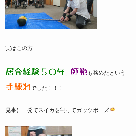
実はこの方
居合経験５０年
師範
、
も務めたという
手練れ
でした！！！
見事に一発でスイカを割ってガッツポーズ