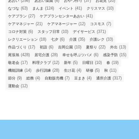
(256)
(6)
(37)
(20)
あおい
あおい菜園
おやつ作り
お花見
(63)
(124)
(41)
(10)
なづな
まんま
イベント
クリスマス
(27)
(41)
ケアプラン
ケアプランセンターあおい
(21)
(12)
(7)
ケアマネジャー
ケアマネージャー
コスモス
(6)
(10)
(371)
コロナ対策
スタッフ日常
デイサービス
(18)
(6)
(35)
(33)
レクリエーション
七夕
介護
介護レク
(17)
(6)
(10)
(22)
(13)
作品づくり
初詣
吉岡公園
夏祭り
外出
(428)
(28)
(6)
(15)
尾張旭
居宅介護
幸せを呼ぶツバメ
感染予防
(17)
(12)
(5)
(10)
(19)
敬老会
料理クラブ
新年
日曜日
春
(14)
(28)
(4)
(5)
(11)
機能訓練
歩行訓練
生け花
研修
秋
(9)
(4)
(7)
(4)
(317)
節分
総務
自動販売機
豆まき
通所介護
(12)
運動会