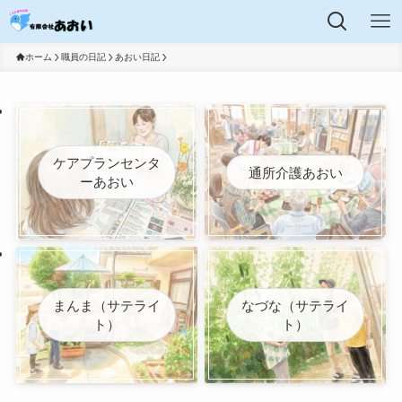
ホーム
職員の日記
あおい日記
ケアプランセンタ
通所介護あおい
ーあおい
まんま（サテライ
なづな（サテライ
ト）
ト）