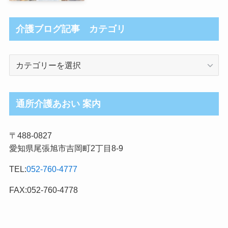
介護ブログ記事 カテゴリ
介
護
ブ
ロ
通所介護あおい 案内
グ
記
〒488-0827
事
愛知県尾張旭市吉岡町2丁目8-9
カ
テ
TEL:
052-760-4777
ゴ
リ
FAX:052-760-4778