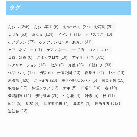
タグ
(256)
(6)
(37)
(20)
あおい
あおい菜園
おやつ作り
お花見
(63)
(124)
(41)
(10)
なづな
まんま
イベント
クリスマス
(27)
(41)
ケアプラン
ケアプランセンターあおい
(21)
(12)
(7)
ケアマネジャー
ケアマネージャー
コスモス
(6)
(10)
(371)
コロナ対策
スタッフ日常
デイサービス
(18)
(6)
(35)
(33)
レクリエーション
七夕
介護
介護レク
(17)
(6)
(10)
(22)
(13)
作品づくり
初詣
吉岡公園
夏祭り
外出
(428)
(28)
(6)
(15)
尾張旭
居宅介護
幸せを呼ぶツバメ
感染予防
(17)
(12)
(5)
(10)
(19)
敬老会
料理クラブ
新年
日曜日
春
(14)
(28)
(4)
(5)
(11)
機能訓練
歩行訓練
生け花
研修
秋
(9)
(4)
(7)
(4)
(317)
節分
総務
自動販売機
豆まき
通所介護
(12)
運動会