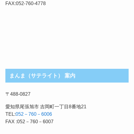
リ
FAX:052-760-4778
まんま（サテライト） 案内
〒488-0827
愛知県尾張旭市 吉岡町一丁目8番地21
TEL:
052－760－6006
FAX :052－760－6007