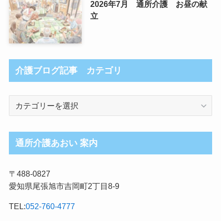
2026年7月 通所介護 お昼の献
立
介護ブログ記事 カテゴリ
介
護
ブ
ロ
通所介護あおい 案内
グ
記
〒488-0827
事
愛知県尾張旭市吉岡町2丁目8-9
カ
テ
TEL:
052-760-4777
ゴ