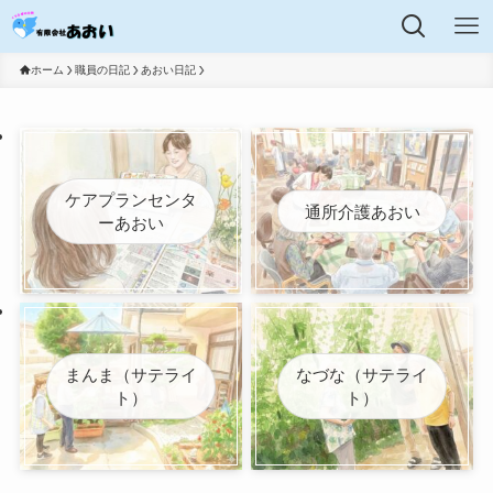
ホーム
職員の日記
あおい日記
ケアプランセンタ
通所介護あおい
ーあおい
まんま（サテライ
なづな（サテライ
ト）
ト）