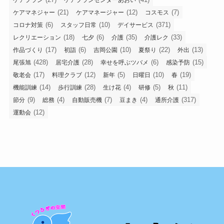
ケアプラン
ケアプランセンターあおい
(21)
(12)
(7)
ケアマネジャー
ケアマネージャー
コスモス
(6)
(10)
(371)
コロナ対策
スタッフ日常
デイサービス
(18)
(6)
(35)
(33)
レクリエーション
七夕
介護
介護レク
(17)
(6)
(10)
(22)
(13)
作品づくり
初詣
吉岡公園
夏祭り
外出
(428)
(28)
(6)
(15)
尾張旭
居宅介護
幸せを呼ぶツバメ
感染予防
(17)
(12)
(5)
(10)
(19)
敬老会
料理クラブ
新年
日曜日
春
(14)
(28)
(4)
(5)
(11)
機能訓練
歩行訓練
生け花
研修
秋
(9)
(4)
(7)
(4)
(317)
節分
総務
自動販売機
豆まき
通所介護
(12)
運動会