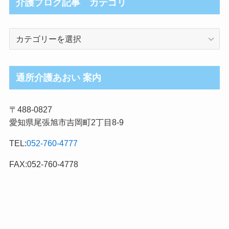
介護ブログ記事 カテゴリ
介
護
ブ
ロ
通所介護あおい 案内
グ
記
〒488-0827
事
愛知県尾張旭市吉岡町2丁目8-9
カ
テ
TEL:
052-760-4777
ゴ
リ
FAX:052-760-4778