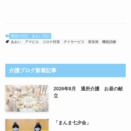
職員の日記
あおい日記
あおい
アマビエ
コロナ対策
デイサービス
尾張旭
機能訓練
介護ブログ新着記事
2026年8月 通所介護 お昼の献
立
「まんま七夕会」