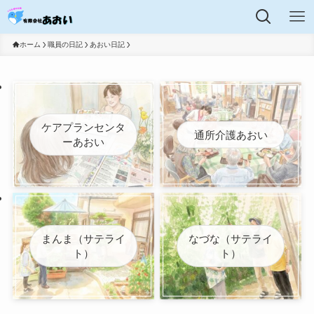
ホーム
職員の日記
あおい日記
ケアプランセンタ
通所介護あおい
ーあおい
まんま（サテライ
なづな（サテライ
ト）
ト）