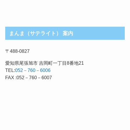
まんま（サテライト） 案内
〒488-0827
愛知県尾張旭市 吉岡町一丁目8番地21
TEL:
052－760－6006
FAX :052－760－6007