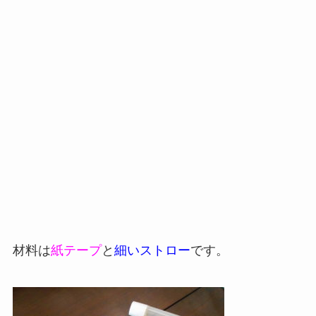
材料は
紙テープ
と
細いストロー
です。