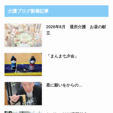
介護ブログ新着記事
2026年8月 通所介護 お昼の献
立
「まんま七夕会」
星に願いをからの…