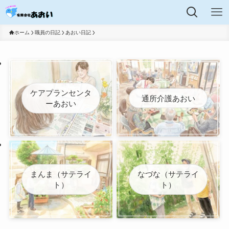
ホーム
職員の日記
あおい日記
ケアプランセンタ
通所介護あおい
ーあおい
まんま（サテライ
なづな（サテライ
ト）
ト）