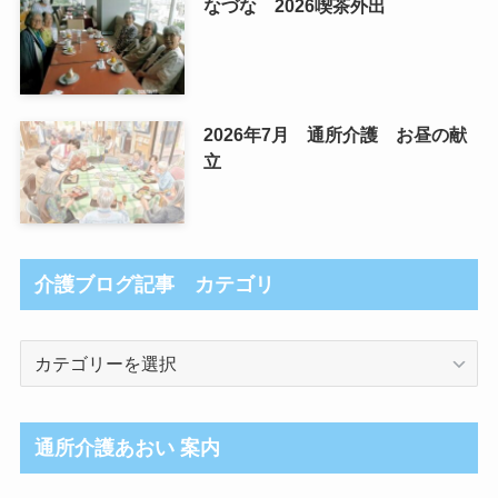
なづな 2026喫茶外出
2026年7月 通所介護 お昼の献
立
介護ブログ記事 カテゴリ
介
護
ブ
ロ
通所介護あおい 案内
グ
記