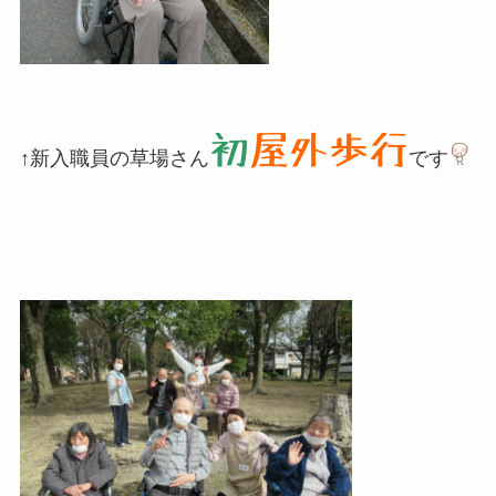
初
屋外歩行
↑新入職員の草場さん
です