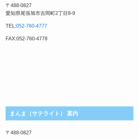
〒488-0827
事
愛知県尾張旭市吉岡町2丁目8-9
カ
テ
TEL:
052-760-4777
ゴ
リ
FAX:052-760-4778
まんま（サテライト） 案内
〒488-0827