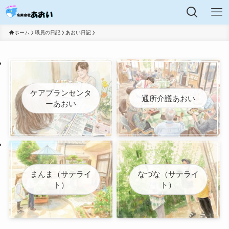
ホーム
職員の日記
あおい日記
ケアプランセンタ
通所介護あおい
ーあおい
まんま（サテライ
なづな（サテライ
ト）
ト）