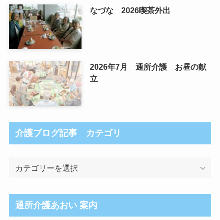
なづな 2026喫茶外出
2026年7月 通所介護 お昼の献
立
介護ブログ記事 カテゴリ
介
護
ブ
ロ
通所介護あおい 案内
グ