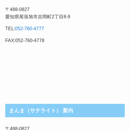
記
〒488-0827
事
愛知県尾張旭市吉岡町2丁目8-9
カ
テ
TEL:
052-760-4777
ゴ
リ
FAX:052-760-4778
まんま（サテライト） 案内
〒488-0827