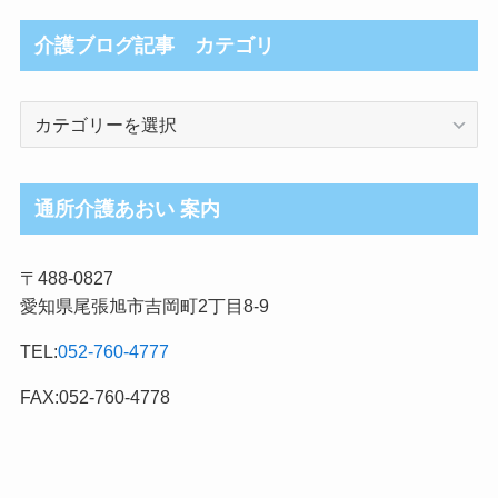
介護ブログ記事 カテゴリ
介
護
ブ
ロ
通所介護あおい 案内
グ
記
〒488-0827
事
愛知県尾張旭市吉岡町2丁目8-9
カ
テ
TEL:
052-760-4777
ゴ
リ
FAX:052-760-4778