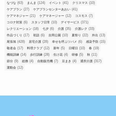
(63)
(124)
(41)
(10)
なづな
まんま
イベント
クリスマス
(27)
(41)
ケアプラン
ケアプランセンターあおい
(21)
(12)
(7)
ケアマネジャー
ケアマネージャー
コスモス
(6)
(10)
(371)
コロナ対策
スタッフ日常
デイサービス
(18)
(6)
(35)
(33)
レクリエーション
七夕
介護
介護レク
(17)
(6)
(10)
(22)
(13)
作品づくり
初詣
吉岡公園
夏祭り
外出
(428)
(28)
(6)
(15)
尾張旭
居宅介護
幸せを呼ぶツバメ
感染予防
(17)
(12)
(5)
(10)
(19)
敬老会
料理クラブ
新年
日曜日
春
(14)
(28)
(4)
(5)
(11)
機能訓練
歩行訓練
生け花
研修
秋
(9)
(4)
(7)
(4)
(317)
節分
総務
自動販売機
豆まき
通所介護
(12)
運動会