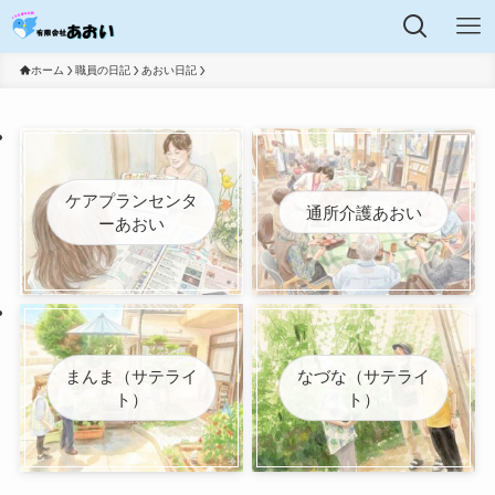
ホーム
職員の日記
あおい日記
ケアプランセンタ
通所介護あおい
ーあおい
まんま（サテライ
なづな（サテライ
ト）
ト）