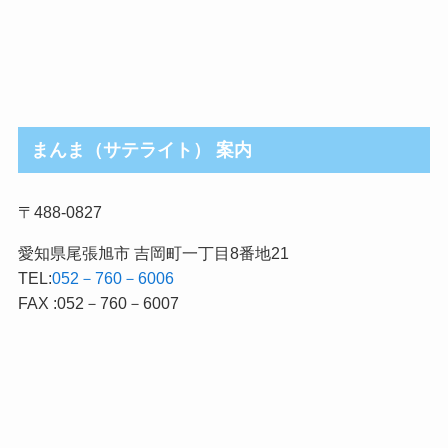
まんま（サテライト） 案内
〒488-0827
愛知県尾張旭市 吉岡町一丁目8番地21
TEL:
052－760－6006
FAX :052－760－6007