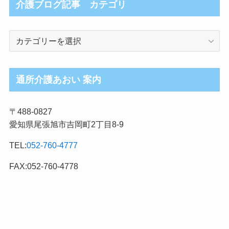
介護ブログ記事 カテゴリ
介
護
ブ
ロ
通所介護あおい 案内
グ
記
〒488-0827
事
愛知県尾張旭市吉岡町2丁目8-9
カ
テ
TEL:
052-760-4777
ゴ
リ
FAX:052-760-4778