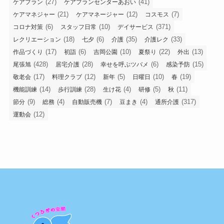
(27)
(41)
ケアプラン
ケアプランセンターあおい
(21)
(12)
(7)
ケアマネジャー
ケアマネージャー
コスモス
(6)
(10)
(371)
コロナ対策
スタッフ日常
デイサービス
(18)
(6)
(35)
(33)
レクリエーション
七夕
介護
介護レク
(17)
(6)
(10)
(22)
(13)
作品づくり
初詣
吉岡公園
夏祭り
外出
(428)
(28)
(6)
(15)
尾張旭
居宅介護
幸せを呼ぶツバメ
感染予防
(17)
(12)
(5)
(10)
(19)
敬老会
料理クラブ
新年
日曜日
春
(14)
(28)
(4)
(5)
(11)
機能訓練
歩行訓練
生け花
研修
秋
(9)
(4)
(7)
(4)
(317)
節分
総務
自動販売機
豆まき
通所介護
(12)
運動会