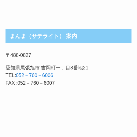
まんま（サテライト） 案内
〒488-0827
愛知県尾張旭市 吉岡町一丁目8番地21
TEL:
052－760－6006
FAX :052－760－6007