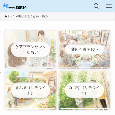
ホーム
職員の日記
あおい日記
ケアプランセンタ
通所介護あおい
ーあおい
まんま（サテライ
なづな（サテライ
ト）
ト）