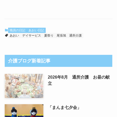
職員の日記
あおい日記
あおい
デイサービス
夏祭り
尾張旭
通所介護
介護ブログ新着記事
2026年8月 通所介護 お昼の献
立
「まんま七夕会」