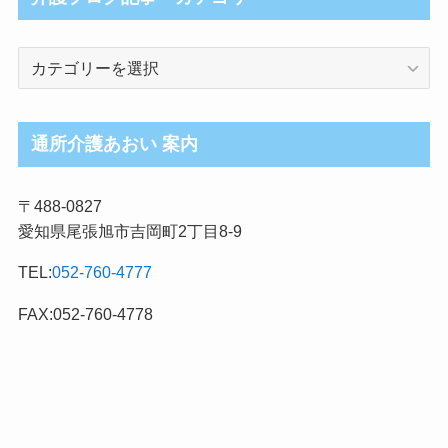
介
護
ブ
ロ
通所介護あおい 案内
グ
記
〒488-0827
事
愛知県尾張旭市吉岡町2丁目8-9
カ
テ
TEL:
052-760-4777
ゴ
リ
FAX:052-760-4778