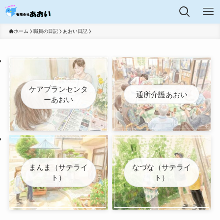
ホーム
職員の日記
あおい日記
ケアプランセンタ
通所介護あおい
ーあおい
まんま（サテライ
なづな（サテライ
ト）
ト）