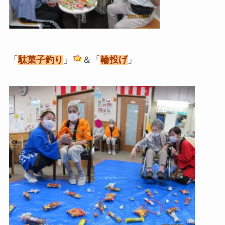
「
駄菓子釣り
」
＆「
輪投げ
」