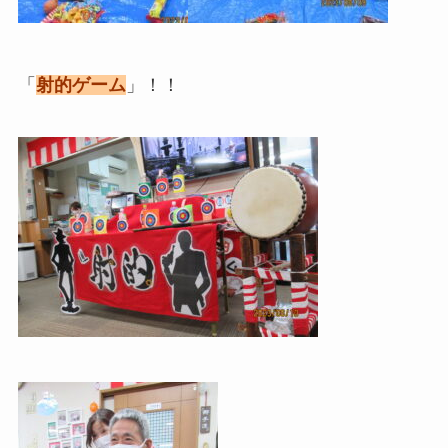
「
射的ゲーム
」！！