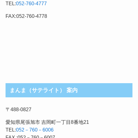
TEL:
052-760-4777
ゴ
リ
FAX:052-760-4778
まんま（サテライト） 案内
〒488-0827
愛知県尾張旭市 吉岡町一丁目8番地21
TEL:
052－760－6006
FAX :052－760－6007