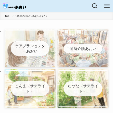
ホーム
職員の日記
あおい日記
ケアプランセンタ
通所介護あおい
ーあおい
まんま（サテライ
なづな（サテライ
ト）
ト）