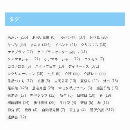
タグ
(256)
(6)
(37)
(20)
あおい
あおい菜園
おやつ作り
お花見
(63)
(124)
(41)
(10)
なづな
まんま
イベント
クリスマス
(27)
(41)
ケアプラン
ケアプランセンターあおい
(21)
(12)
(7)
ケアマネジャー
ケアマネージャー
コスモス
(6)
(10)
(371)
コロナ対策
スタッフ日常
デイサービス
(18)
(6)
(35)
(33)
レクリエーション
七夕
介護
介護レク
(17)
(6)
(10)
(22)
(13)
作品づくり
初詣
吉岡公園
夏祭り
外出
(428)
(28)
(6)
(15)
尾張旭
居宅介護
幸せを呼ぶツバメ
感染予防
(17)
(12)
(5)
(10)
(19)
敬老会
料理クラブ
新年
日曜日
春
(14)
(28)
(4)
(5)
(11)
機能訓練
歩行訓練
生け花
研修
秋
(9)
(4)
(7)
(4)
(317)
節分
総務
自動販売機
豆まき
通所介護
(12)
運動会