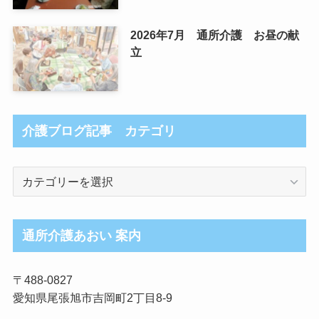
2026年7月 通所介護 お昼の献
立
介護ブログ記事 カテゴリ
介
護
ブ
ロ
通所介護あおい 案内
グ
記
〒488-0827
事
愛知県尾張旭市吉岡町2丁目8-9
カ
テ