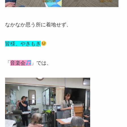
なかなか思う所に着地せず、
皆様、やきもき
「
音楽会
」では、