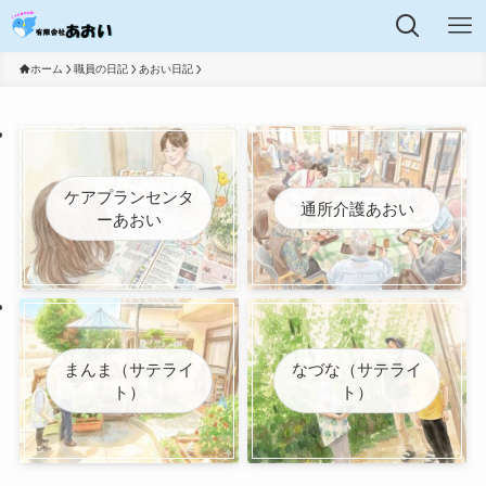
ホーム
職員の日記
あおい日記
ケアプランセンタ
通所介護あおい
ーあおい
まんま（サテライ
なづな（サテライ
ト）
ト）