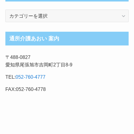
介
護
ブ
ロ
通所介護あおい 案内
グ
記
〒488-0827
事
愛知県尾張旭市吉岡町2丁目8-9
カ
テ
TEL:
052-760-4777
ゴ
リ
FAX:052-760-4778