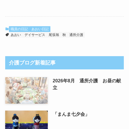
職員の日記
あおい日記
あおい
デイサービス
尾張旭
秋
通所介護
介護ブログ新着記事
2026年8月 通所介護 お昼の献
立
「まんま七夕会」