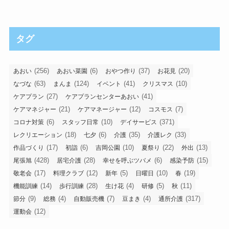
タグ
(256)
(6)
(37)
(20)
あおい
あおい菜園
おやつ作り
お花見
(63)
(124)
(41)
(10)
なづな
まんま
イベント
クリスマス
(27)
(41)
ケアプラン
ケアプランセンターあおい
(21)
(12)
(7)
ケアマネジャー
ケアマネージャー
コスモス
(6)
(10)
(371)
コロナ対策
スタッフ日常
デイサービス
(18)
(6)
(35)
(33)
レクリエーション
七夕
介護
介護レク
(17)
(6)
(10)
(22)
(13)
作品づくり
初詣
吉岡公園
夏祭り
外出
(428)
(28)
(6)
(15)
尾張旭
居宅介護
幸せを呼ぶツバメ
感染予防
(17)
(12)
(5)
(10)
(19)
敬老会
料理クラブ
新年
日曜日
春
(14)
(28)
(4)
(5)
(11)
機能訓練
歩行訓練
生け花
研修
秋
(9)
(4)
(7)
(4)
(317)
節分
総務
自動販売機
豆まき
通所介護
(12)
運動会