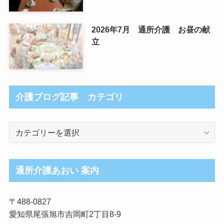
2026年7月 通所介護 お昼の献
立
介護ブログ記事 カテゴリ
介
護
ブ
ロ
通所介護あおい 案内
グ
記
〒488-0827
事
愛知県尾張旭市吉岡町2丁目8-9
カ