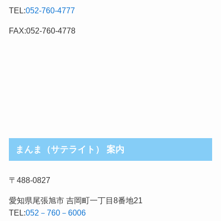
テ
TEL:
052-760-4777
ゴ
リ
FAX:052-760-4778
まんま（サテライト） 案内
〒488-0827
愛知県尾張旭市 吉岡町一丁目8番地21
TEL:
052－760－6006