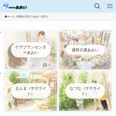
ホーム
職員の日記
あおい日記
ケアプランセンタ
通所介護あおい
ーあおい
まんま（サテライ
なづな（サテライ
ト）
ト）